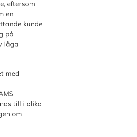
re, eftersom
om en
attande kunde
ag på
v låga
et med
 SAMS
s till i olika
agen om