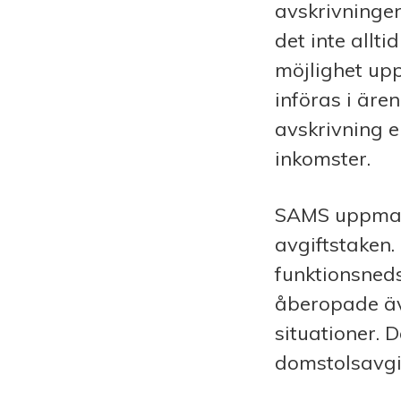
avskrivningen
det inte allt
möjlighet up
införas i äre
avskrivning e
inkomster.
SAMS uppmana
avgiftstaken. 
funktionsneds
åberopade äve
situationer. 
domstolsavgif