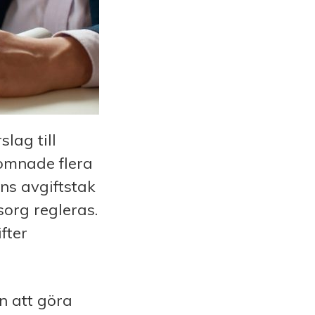
lag till
komnade flera
ns avgiftstak
org regleras.
fter
n att göra