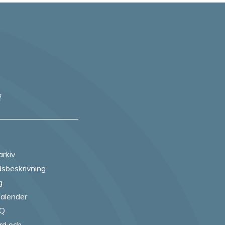
f
arkiv
sbeskrivning
g
alender
AQ
rd och