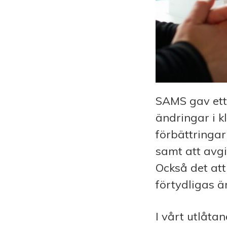
SAMS gav ett 
ändringar i k
förbättringar
samt att avg
Också det att
förtydligas är
I vårt utlåt