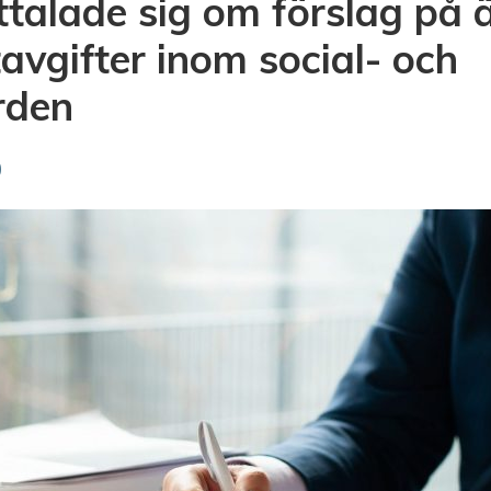
talade sig om förslag på 
tavgifter inom social- och
rden
0