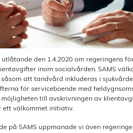
utlåtande den 1.4.2020 om regeringens förs
lientavgifter inom socialvården. SAMS väl
 såsom att tandvård inkluderas i sjukvårde
ifterna för serviceboende med heldygnsoms
 möjligheten till avskrivningen av klientavgi
 ett välkommet initiativ.
ande på SAMS uppmanade vi även regeringe