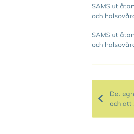
SAMS utlåtan
och hälsovår
SAMS utlåtan
och hälsovår
I
n
Det eg
l
och att
ä
g