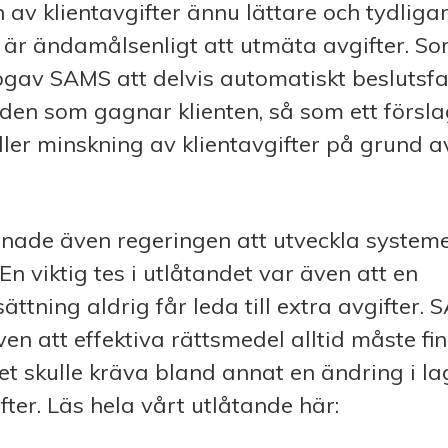
 av klientavgifter ännu lättare och tydliga
id är ändamålsenligt att utmäta avgifter. S
pgav SAMS att delvis automatiskt beslutsf
nden som gagnar klienten, så som ett försl
ller minskning av klientavgifter på grund a
de även regeringen att utveckla system
En viktig tes i utlåtandet var även att en
ättning aldrig får leda till extra avgifter.
n att effektiva rättsmedel alltid måste finna
Det skulle kräva bland annat en ändring i l
ter. Läs hela vårt utlåtande här: