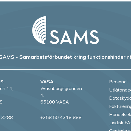
SAMS - Samarbetsförbundet kring funktionshinder r
RS
VASA
Personal
an 14,
Wasaborgsgränden
Utlåtande
4,
Dataskydd
S
65100 VASA
Fakturerin
Händelsek
8 3288
+358 50 4318 888
Juridisk F
Centrala o