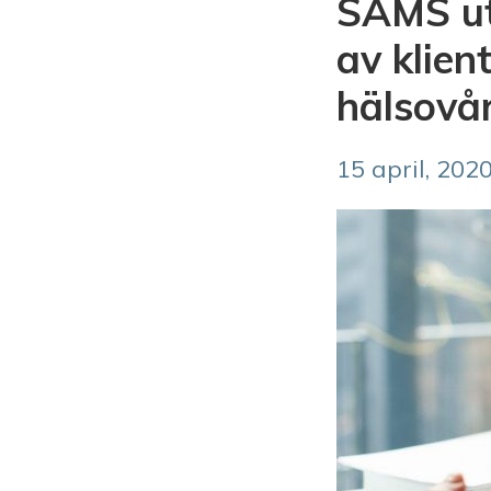
SAMS ut
av klien
hälsovå
15 april, 202