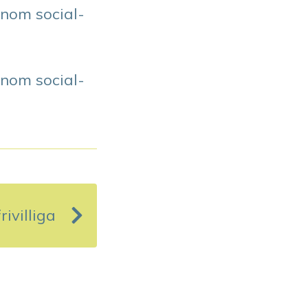
inom social-
inom social-
ivilliga