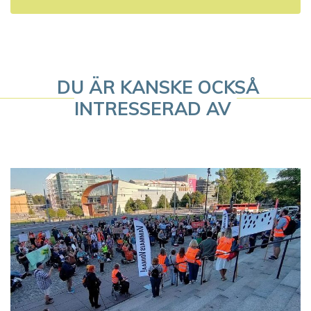
i
g
e
DU ÄR KANSKE OCKSÅ
r
INTRESSERAD AV
i
n
g