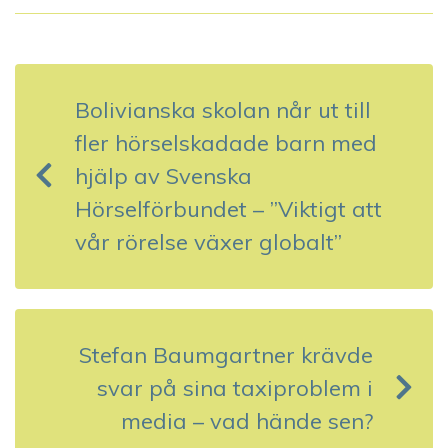
I
n
Bolivianska skolan når ut till
l
fler hörselskadade barn med
ä
hjälp av Svenska
g
Hörselförbundet – ”Viktigt att
g
vår rörelse växer globalt”
s
n
Stefan Baumgartner krävde
a
svar på sina taxiproblem i
v
media – vad hände sen?