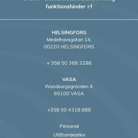
r
funktionshinder rf
i
n
HELSINGFORS
g
Medelhavsgatan 14,
00220 HELSINGFORS
+ 358 50 368 3288
VASA
Wasaborgsgränden 4,
65100 VASA
+358 50 4318 888
Personal
Utlåtandearkiv