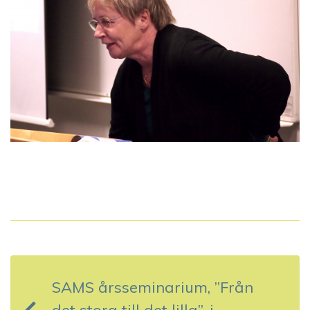
I
n
SAMS årsseminarium, ”Från
l