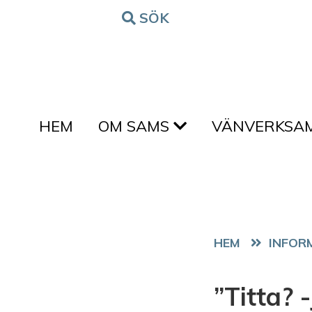
Hoppa till innehållet
SÖK
FORM
HEM
OM SAMS
VÄNVERKSA
HEM
”Titta? -