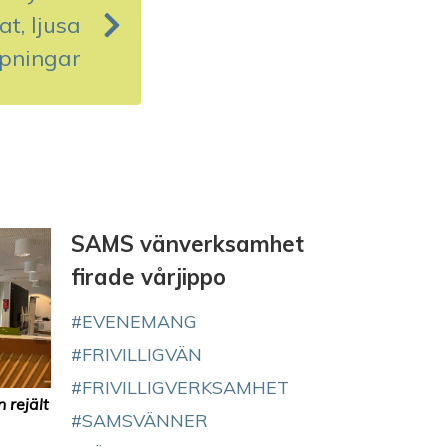
at, ljusa
pningar
SAMS vänverksamhet
firade vårjippo
EVENEMANG
FRIVILLIGVÄN
FRIVILLIGVERKSAMHET
 rejält
SAMSVÄNNER