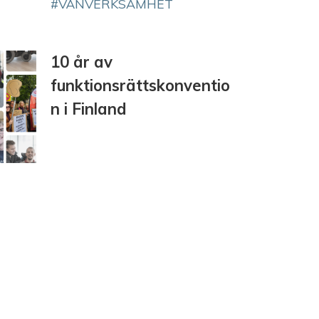
VÄNVERKSAMHET
10 år av
funktionsrättskonventio
n i Finland