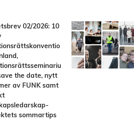
tsbrev 02/2026: 10
v
tionsrättskonventio
inland,
tionsrättsseminariu
save the date, nytt
mer av FUNK samt
kt
kapsledarskap-
ektets sommartips