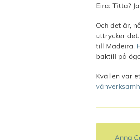
Eira: Titta? J
Och det är, n
uttrycker det
till Madeira.
baktill på ög
Kvällen var 
vänverksamh
I
n
Anna C