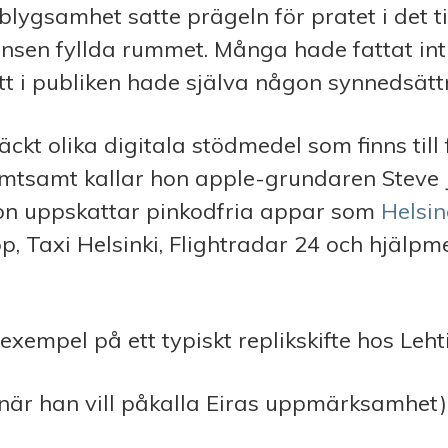
lygsamhet satte prägeln för pratet i det ti
änsen fyllda rummet. Många hade fattat in
t i publiken hade själva någon synnedsätt
äckt olika digitala stödmedel som finns till
ämtsamt kallar hon apple-grundaren Steve 
on uppskattar pinkodfria appar som
Helsin
, Taxi Helsinki, Flightradar 24 och hjälpm
 exempel på ett typiskt replikskifte hos Leht
 (när han vill påkalla Eiras uppmärksamhet)