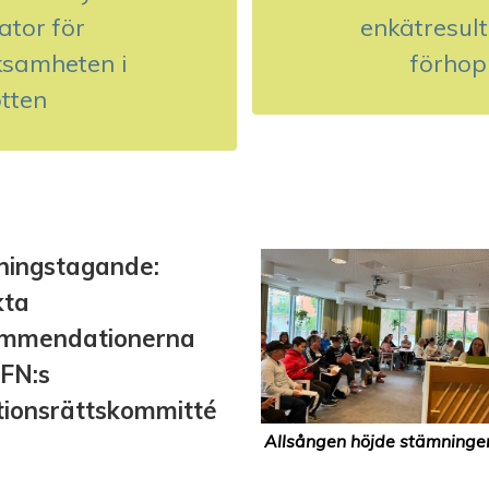
ator för
enkätresult
ksamheten i
förhop
tten
lningstagande:
kta
ommendationerna
 FN:s
tionsrättskommitté
Allsången höjde stämningen