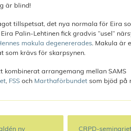
ag är blind!
ågot tillspetsat, det nya normala för Eira 
. Eira Palin-Lehtinen fick gradvis ”usel” när
Hennes makula degenererades
. Makula är e
at som krävs för skarpsynen.
ett kombinerat arrangemang mellan SAMS
et
,
FSS
och
Marthaförbundet
som bjöd på 
aldén ny
CRPD-seminariet