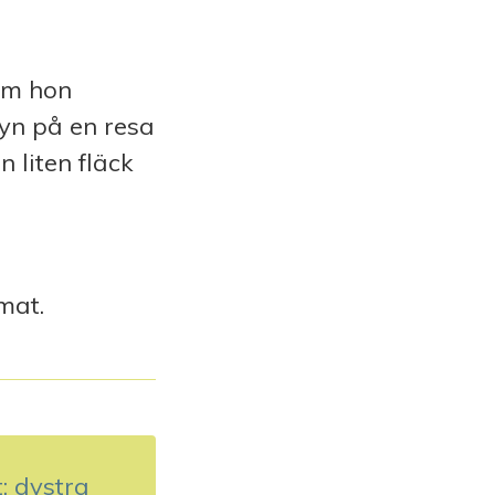
som hon
syn på en resa
n liten fläck
mat.
: dystra