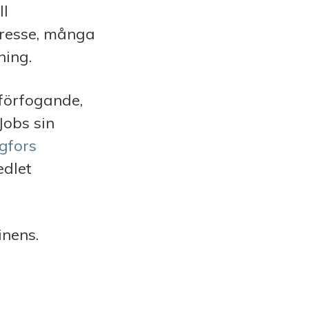
ll
tresse, många
ning.
 förfogande,
Jobs sin
gfors
edlet
inens.