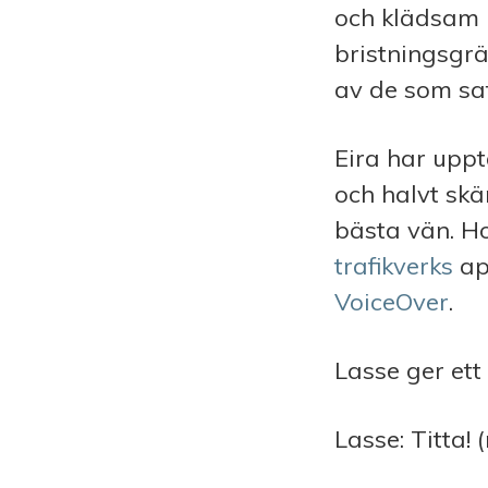
och klädsam b
bristningsgr
av de som sat
Eira har uppt
och halvt sk
bästa vän. H
trafikverks
app
VoiceOver
.
Lasse ger ett
Lasse: Titta!