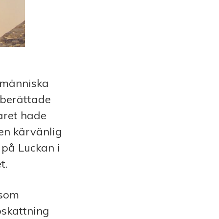
d människa
 berättade
aret hade
en kärvänlig
 på Luckan i
t.
 som
pskattning