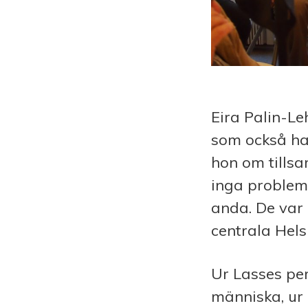
Eira Palin-Le
som också ha
hon om tills
inga problem 
anda. De var
centrala Hels
Ur Lasses per
människa, ur 