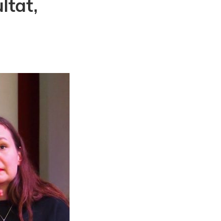
ltat,