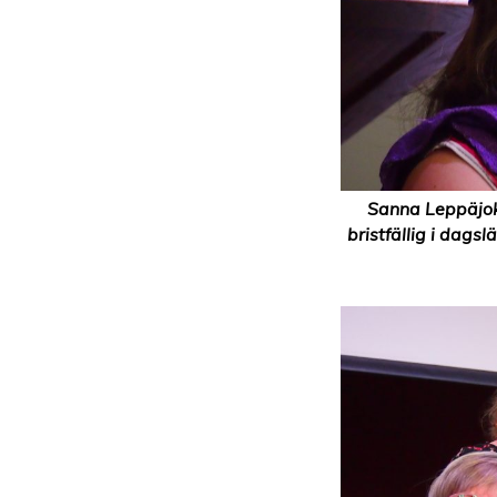
Sanna Leppäjok
bristfällig i dags