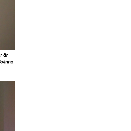
r är
 kvinna