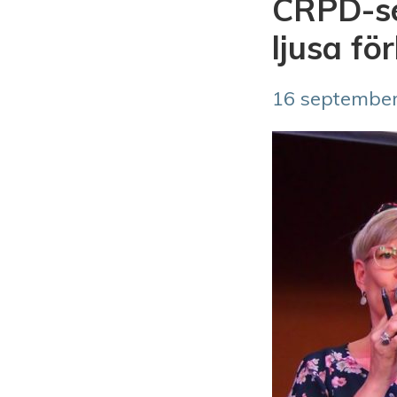
CRPD-sem
ljusa fö
16 september