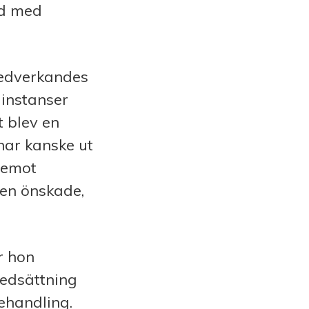
ad med
medverkandes
 instanser
 blev en
ar kanske ut
remot
en önskade,
r hon
nedsättning
ehandling.