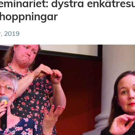
inariet: dystra enkätresu
rhoppningar
, 2019