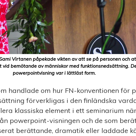
 Sami Virtanen påpekade vikten av att se på personen och at
lut vid bemötande av människor med funktionsnedsättning. D
powerpointvisning var i lättläst form.
om handlade om hur FN-konventionen för 
ättning förverkligas i den finländska vard
lera klassiska element i ett seminarium n
rån powerpoint-visningen och de som berä
iserat berättande, dramatik eller laddade kä