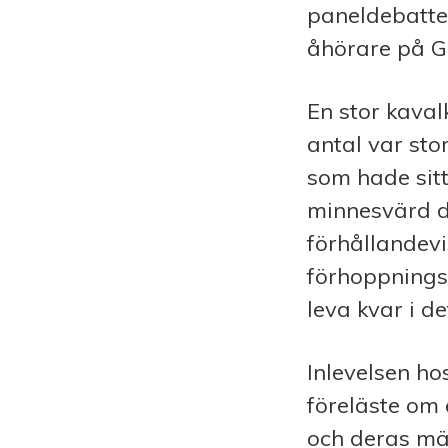
paneldebatten
åhörare på G
En stor kava
antal var sto
som hade sit
minnesvärd d
förhållandev
förhoppnings
leva kvar i de
Inlevelsen ho
föreläste om 
och deras mär