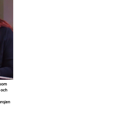
rsom
 och
rojen