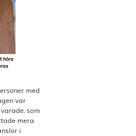
t höra
eras
personer med
agen var
ärvarade, som
ttade mera
nslor i