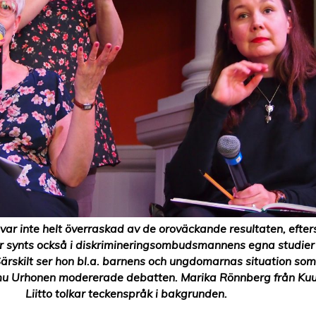
.) var inte helt överraskad av de oroväckande resultaten, efte
r synts också i diskrimineringsombudsmannens egna studier
Särskilt ser hon bl.a. barnens och ungdomarnas situation som
u Urhonen modererade debatten. Marika Rönnberg från Kuu
Liitto tolkar teckenspråk i bakgrunden.