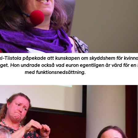
i-Tiistola påpekade att kunskapen om skyddshem för kvinno
läget. Hon undrade också vad euron egentligen är värd för en
med funktionsnedsättning.