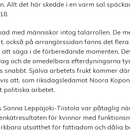
. Allt det här skedde i en varm sal späck
18.
lkad med människor intog talarrollen. De 
rt, också på arrangörssidan fanns det flera
t att säga i de förberedande momenten. Det
ag och de omedelbara efterdyningarna tyn
is snabbt. Själva arbetets frukt kommer dä
vis att, som riksdagsledamot Noora Kopon
t politiska arbetet.
s Sanna Leppäjoki-Tiistola var påtaglig nä
enkätresultaten för kvinnor med funktions
kbara utsatthet för fattigdom och dålig b