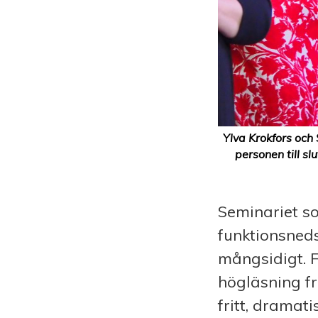
Ylva Krokfors och
personen till s
Seminariet s
funktionsneds
mångsidigt. F
högläsning f
fritt, dramat