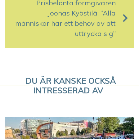
g
Prisbelönta formgivaren
s
Joonas Kyöstilä: “Alla
människor har ett behov av att
n
uttrycka sig”
a
v
i
g
DU ÄR KANSKE OCKSÅ
INTRESSERAD AV
e
r
i
n