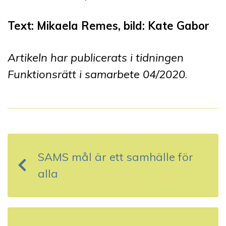
Text: Mikaela Remes, bild: Kate Gabor
Artikeln har publicerats i tidningen
Funktionsrätt i samarbete 04/2020
.
I
n
SAMS mål är ett samhälle för
l
alla
ä
g