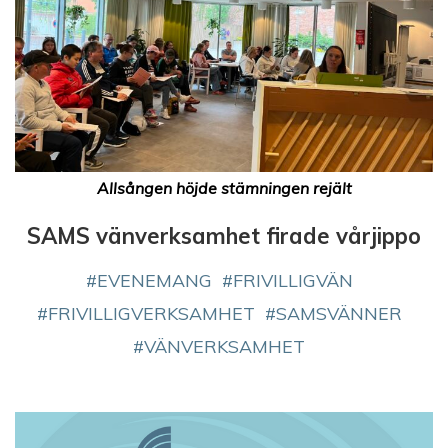
Allsången höjde stämningen rejält
SAMS vänverksamhet firade vårjippo
EVENEMANG
FRIVILLIGVÄN
FRIVILLIGVERKSAMHET
SAMSVÄNNER
VÄNVERKSAMHET