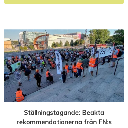
i
g
e
r
i
n
g
Ställningstagande: Beakta
rekommendationerna från FN:s