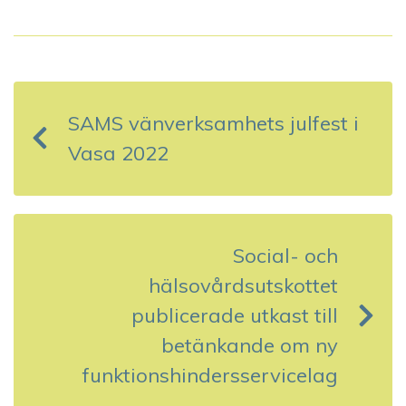
I
n
SAMS vänverksamhets julfest i
l
Vasa 2022
ä
g
g
Social- och
s
hälsovårdsutskottet
publicerade utkast till
n
betänkande om ny
a
funktionshindersservicelag
v