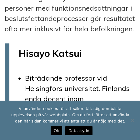
personer med funktionsnedsättningar i
beslutsfattandeprocesser gör resultatet
ofta mer inklusivt för hela befolkningen.
Hisayo Katsui
Biträdande professor vid
Helsingfors universitet. Finlands
enda docent inom
funktionshinderforskning.
Vi använder cookies för att säkerställa dig den bästa
upplevelsen på vår webbplats. Om du fortsätter att använda
den här sidan kommer vi att anta att du är nöjd med det.
Född i Japan, flyttade till Finland
Ok
Dataskydd
år 1999.