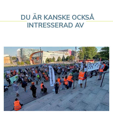
i
g
DU ÄR KANSKE OCKSÅ
INTRESSERAD AV
e
r
i
n
g