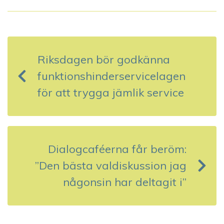
I
n
Riksdagen bör godkänna
l
funktionshinderservicelagen
ä
för att trygga jämlik service
g
g
s
Dialogcaféerna får beröm:
”Den bästa valdiskussion jag
n
någonsin har deltagit i”
a
v