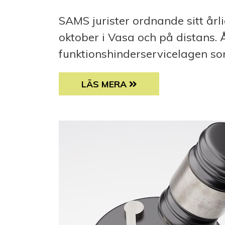
SAMS jurister ordnande sitt år
oktober i Vasa och på distans.
funktionshinderservicelagen som
FUNKTIONSRÄTTSSEMINARIUM 
LÄS MERA