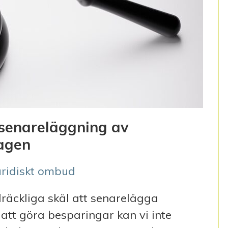
senareläggning av
lagen
uridiskt ombud
llräckliga skäl att senarelägga
 att göra besparingar kan vi inte