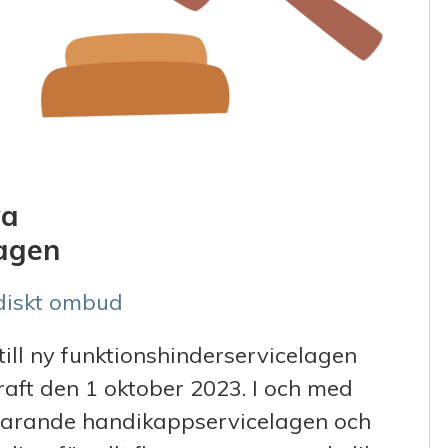
ya
lagen
idiskt ombud
ill ny funktionshinderservicelagen
raft den 1 oktober 2023. I och med
varande handikappservicelagen och