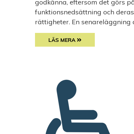
godkänna, eftersom det görs p
funktionsnedsättning och dera
rättigheter. En senareläggning av
SAMS MOTSÄTTER SIG EN SENA
LÄS MERA