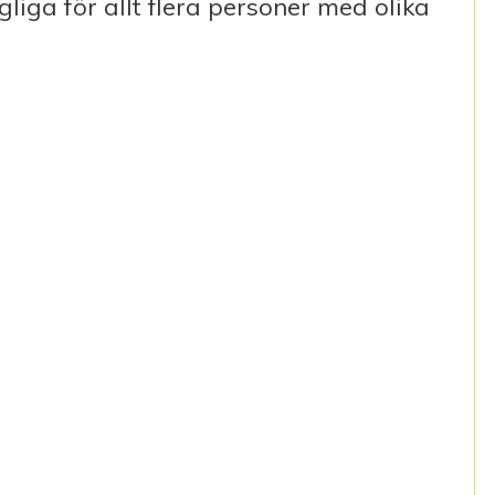
liga för allt flera personer med olika
NKTIONSHINDERSERVICELAGEN