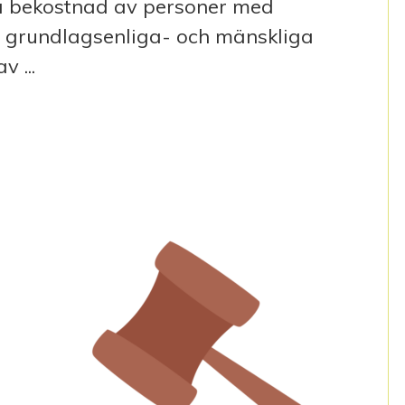
å bekostnad av personer med
s grundlagsenliga- och mänskliga
 ...
RELÄGGNING AV FUNKTIONSHINDERSERVICELAGE