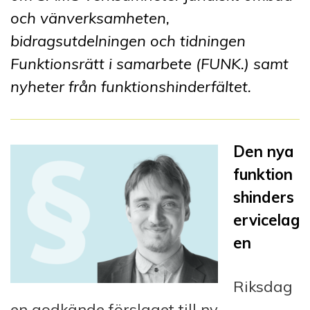
och vänverksamheten,
bidragsutdelningen och tidningen
Funktionsrätt i samarbete (FUNK.) samt
nyheter från funktionshinderfältet.
Den nya
funktion
shinders
ervicelag
en
Riksdag
en godkände förslaget till ny