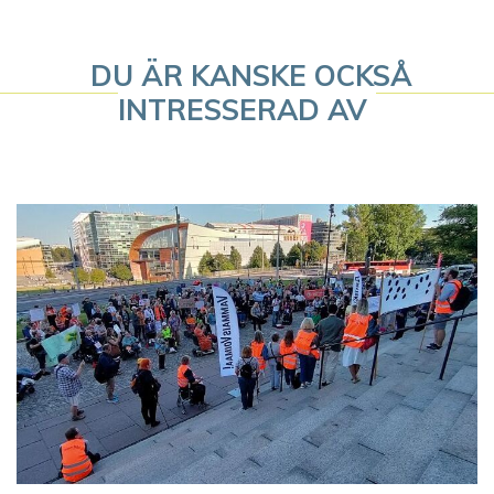
a
v
DU ÄR KANSKE OCKSÅ
i
INTRESSERAD AV
g
e
r
i
n
g