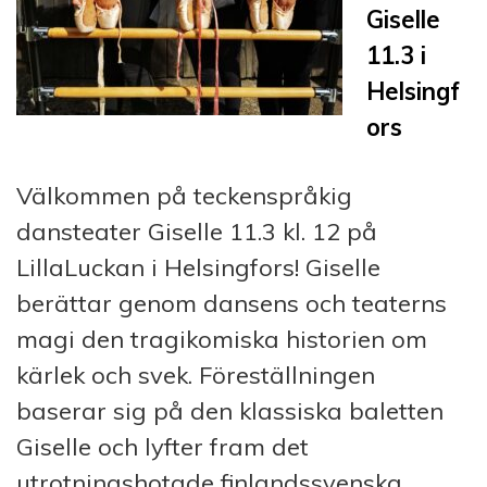
Giselle
11.3 i
Helsingf
ors
Välkommen på teckenspråkig
dansteater Giselle 11.3 kl. 12 på
LillaLuckan i Helsingfors! Giselle
berättar genom dansens och teaterns
magi den tragikomiska historien om
kärlek och svek. Föreställningen
baserar sig på den klassiska baletten
Giselle och lyfter fram det
utrotningshotade finlandssvenska