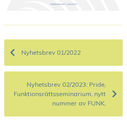
I
n
Nyhetsbrev 01/2022
l
ä
g
Nyhetsbrev 02/2023: Pride,
g
Funktionsrättsseminarium, nytt
s
nummer av FUNK.
n