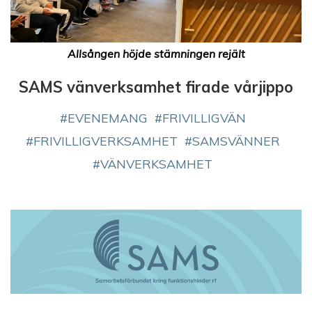
Allsången höjde stämningen rejält
SAMS vänverksamhet firade vårjippo
EVENEMANG
FRIVILLIGVÄN
FRIVILLIGVERKSAMHET
SAMSVÄNNER
VÄNVERKSAMHET