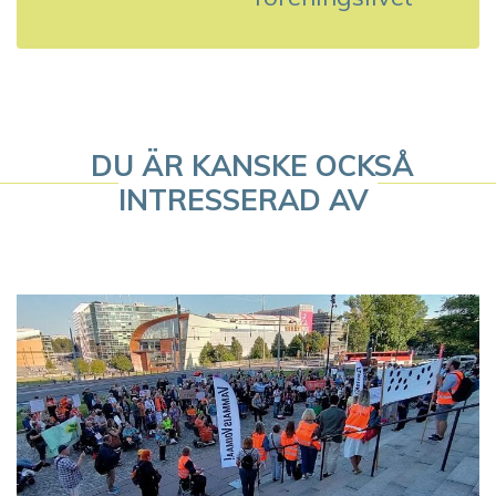
s
n
a
DU ÄR KANSKE OCKSÅ
v
INTRESSERAD AV
i
g
e
r
i
n