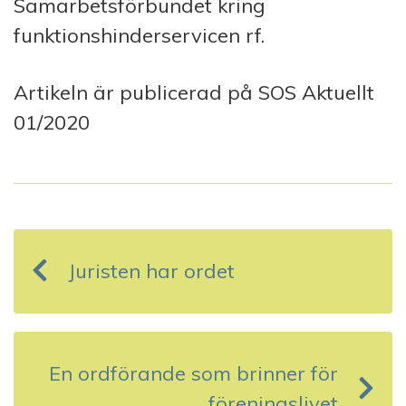
Samarbetsförbundet kring
funktionshinderservicen rf.
Artikeln är publicerad på SOS Aktuellt
01/2020
I
n
Juristen har ordet
l
ä
g
En ordförande som brinner för
g
föreningslivet