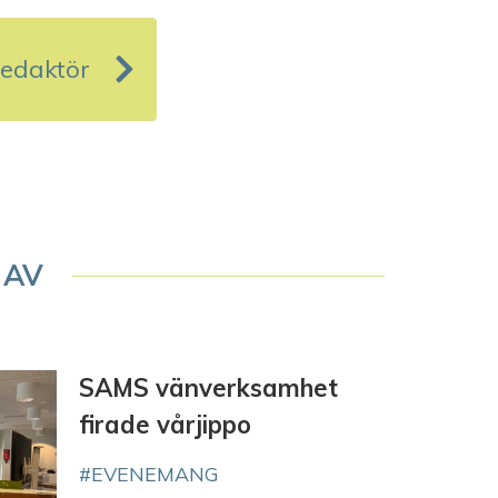
redaktör
 AV
SAMS vänverksamhet
firade vårjippo
EVENEMANG