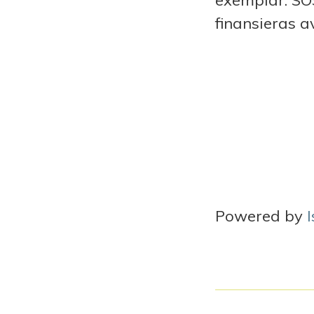
exemplar. SO
finansieras 
Powered by
I