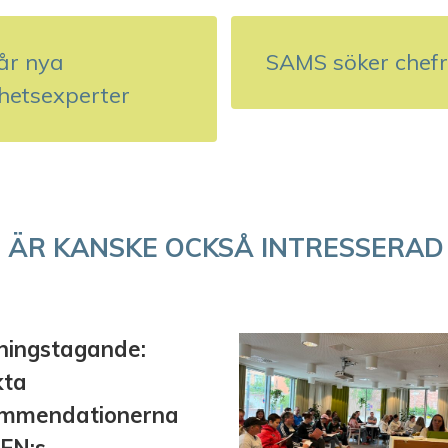
år nya
SAMS söker chef
hetsexperter
 ÄR KANSKE OCKSÅ INTRESSERAD
lningstagande:
kta
ommendationerna