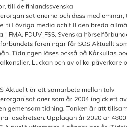
, till de finlandssvenska
derorganisationerna och dess medlemmar, ti
e, till övriga media och till den breda allm
i FMA, FDUV, FSS, Svenska hörselförbund
förbundets föreningar får SOS Aktuellt so
n. Tidningen läses också på Kårkullas bo
cialkanslier, Luckan och av olika påverkare o
 Aktuellt är ett samarbete mellan tolv
erorganisationer som år 2004 ingick ett a
 en gemensam tidning. Tanken är att tills
gna läsekretsen. Upplagan år 2020 är 4800