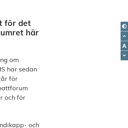
 för det
numret här
ning om
MS har sedan
tår för
ebattforum
r och för
handikapp- och