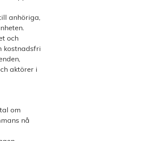
ll anhöriga,
änheten.
et och
m kostnadsfri
enden,
ch aktörer i
vtal om
ammans nå