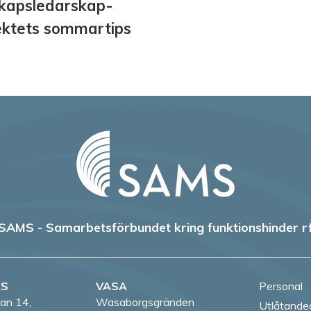
kapsledarskap-
ektets sommartips
SAMS - Samarbetsförbundet kring funktionshinder r
RS
VASA
Personal
an 14,
Wasaborgsgränden
Utlåtande