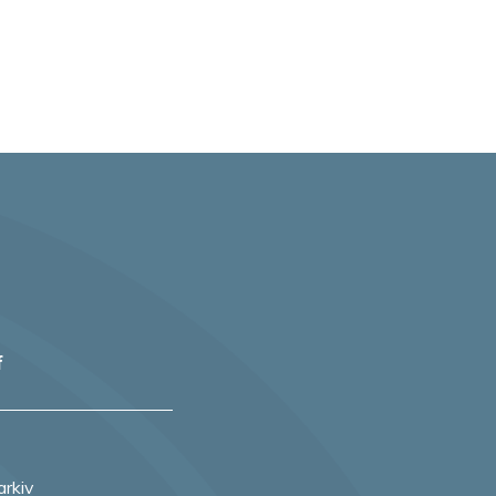
f
arkiv