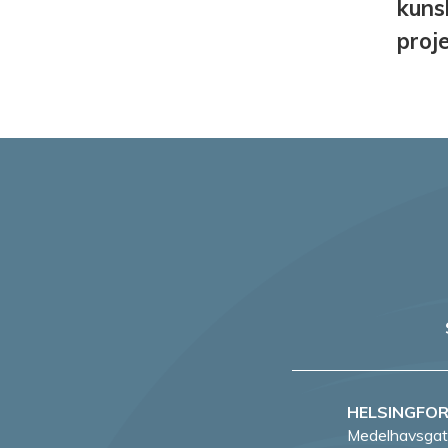
kuns
proj
HELSINGFO
Medelhavsgat