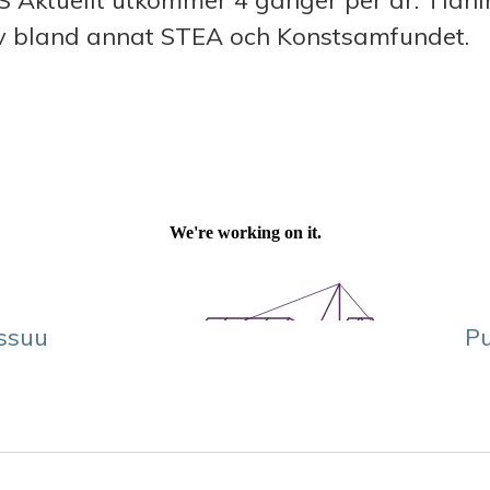
S Aktuellt utkommer 4 gånger per år. Tidn
av bland annat STEA och Konstsamfundet.
Issuu
Pu