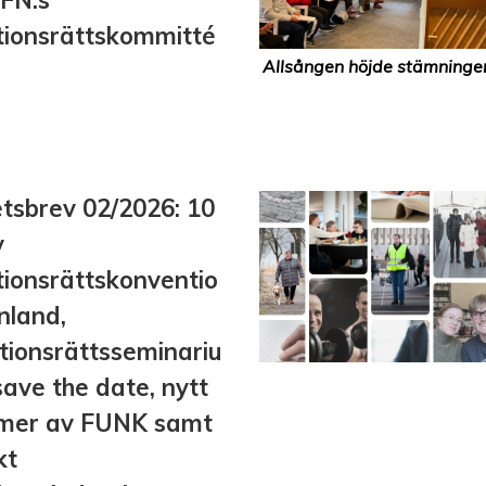
 FN:s
tionsrättskommitté
Allsången höjde stämningen
tsbrev 02/2026: 10
v
tionsrättskonventio
inland,
tionsrättsseminariu
save the date, nytt
mer av FUNK samt
kt