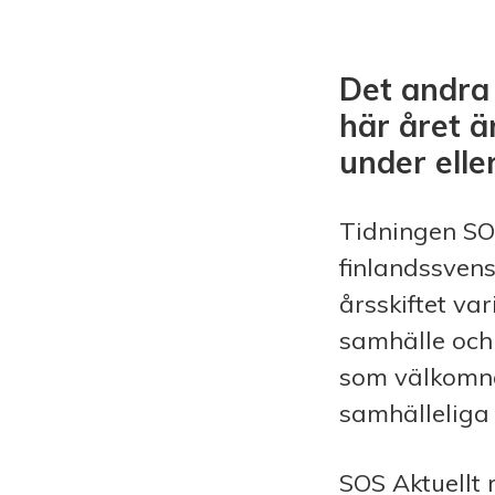
Det andra 
här året ä
under elle
Tidningen SOS
finlandssven
årsskiftet var
samhälle och 
som välkomna
samhälleliga 
SOS Aktuellt 