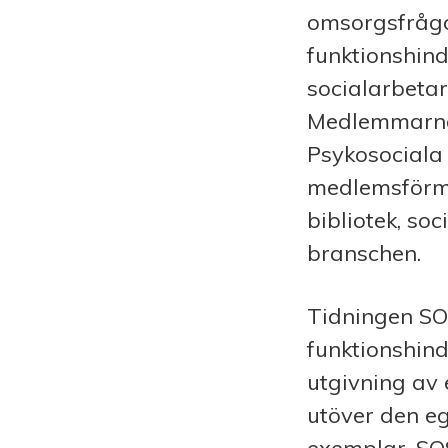
omsorgsfrågor
funktionshin
socialarbetar
Medlemmarna 
Psykosociala 
medlemsförmå
bibliotek, so
branschen.
Tidningen SOS
funktionshind
utgivning av
utöver den e