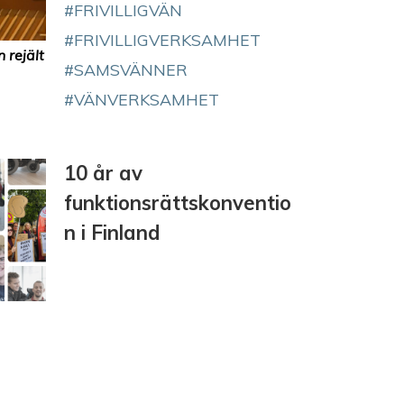
FRIVILLIGVÄN
FRIVILLIGVERKSAMHET
 rejält
SAMSVÄNNER
VÄNVERKSAMHET
10 år av
funktionsrättskonventio
n i Finland