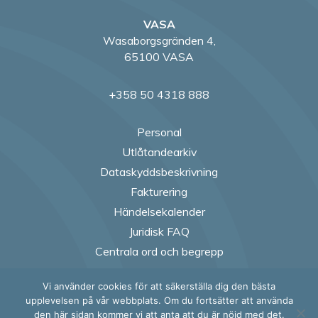
VASA
Wasaborgsgränden 4,
65100 VASA
+358 50 4318 888
Personal
Utlåtandearkiv
Dataskyddsbeskrivning
Fakturering
Händelsekalender
Juridisk FAQ
Centrala ord och begrepp
Vi använder cookies för att säkerställa dig den bästa
Follow us on Fac
Follow us on
Follow us
Follow
upplevelsen på vår webbplats. Om du fortsätter att använda
den här sidan kommer vi att anta att du är nöjd med det.