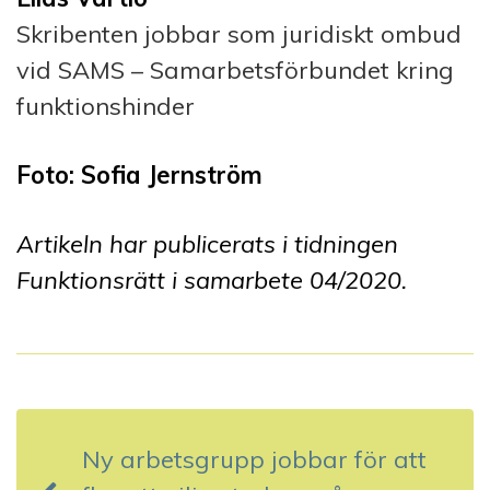
Skribenten jobbar som juridiskt ombud
vid SAMS – Samarbetsförbundet kring
funktionshinder
Foto: Sofia Jernström
Artikeln har publicerats i tidningen
Funktionsrätt i samarbete 04/2020.
I
n
Ny arbetsgrupp jobbar för att
l