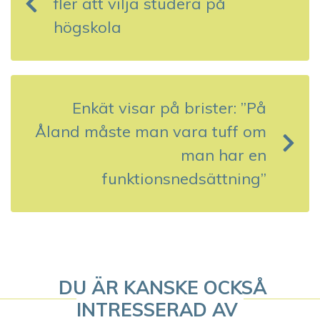
fler att vilja studera på
ä
högskola
g
g
s
Enkät visar på brister: ”På
Åland måste man vara tuff om
n
man har en
a
funktionsnedsättning”
v
i
g
DU ÄR KANSKE OCKSÅ
e
INTRESSERAD AV