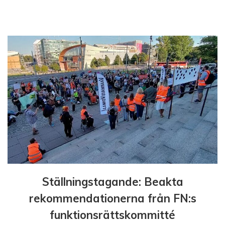
r
i
n
g
Ställningstagande: Beakta
rekommendationerna från FN:s
funktionsrättskommitté