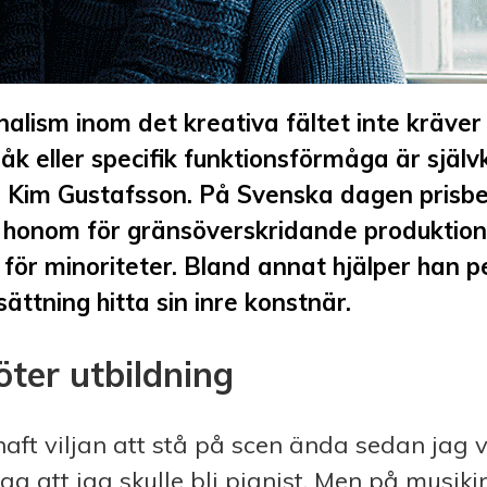
nalism inom det kreativa fältet inte kräver 
åk eller specifik funktionsförmåga är självk
 Kim Gustafsson. På Svenska dagen prisb
 honom för gränsöverskridande produktion
ör minoriteter. Bland annat hjälper han 
ättning hitta sin inre konstnär.
ter utbildning
aft viljan att stå på scen ända sedan jag va
ag att jag skulle bli pianist. Men på musiki