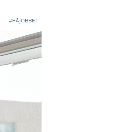
PÅJOBBET