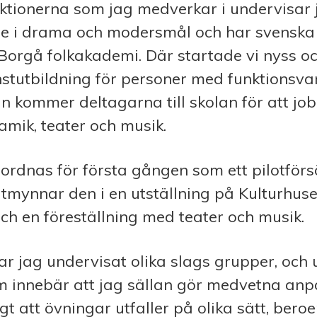
ktionerna som jag medverkar i undervisar 
re i drama och modersmål och har svenska 
Borgå folkakademi. Där startade vi nyss o
nstutbildning för personer med funktionsvar
n kommer deltagarna till skolan för att j
ramik, teater och musik.
ordnas för första gången som ett pilotförsö
mynnar den i en utställning på Kulturhus
och en föreställning med teater och musik.
r jag undervisat olika slags grupper, och 
 innebär att jag sällan gör medvetna anp
igt att övningar utfaller på olika sätt, ber