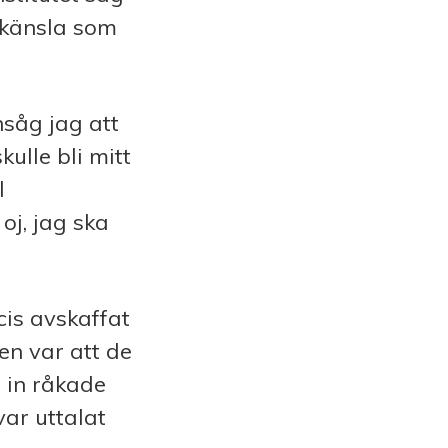
 känsla som
nsåg jag att
ulle bli mitt
l
oj, jag ska
is av­skaffat
en var att de
 in råkade
var uttalat