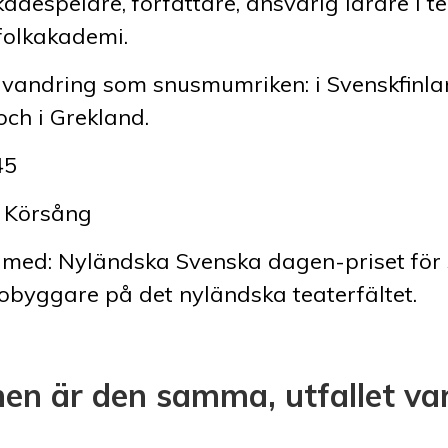
ådespelare, författare, ansvarig lärare i te
folkakademi.
 vandring som snusmumriken: i Svenskfinlan
ch i Grekland.
45
 Körsång
 med: Nyländska Svenska dagen-priset för 
obyggare på det nyländska teaterfältet.
en är den samma, utfallet var