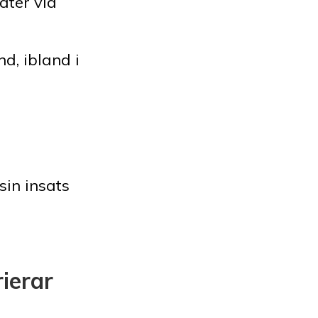
ater vid
d, ibland i
sin insats
ierar