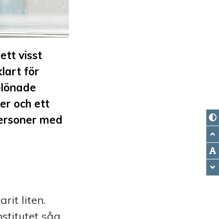
ett visst
lart för
elönade
er och ett
personer med
rit liten.
nstitutet såg