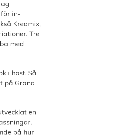
jag
för in­
ckså Kreamix,
iationer. Tre
obba med
k i höst. Så
et på Grand
utvecklat en
assningar.
oende på hur