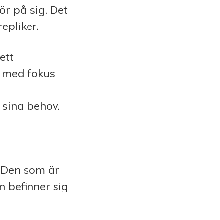
ör på sig. Det
epliker.
ett
a med fokus
 sina behov.
. Den som är
n befinner sig