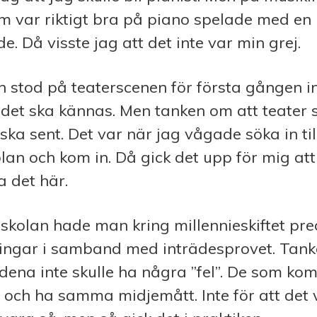
om var riktigt bra på piano spelade med en
e. Då visste jag att det inte var min grej.
 stod på teaterscenen för första gången i
 det ska kännas. Men tanken om att teater sk
ka sent. Det var när jag vågade söka in til
an och kom in. Då gick det upp för mig att 
a det här.
kolan hade man kring mill­ennie­­skiftet prec
ngar i samband med inträdes­prov­et. Tank
ena inte skulle ha några ”fel”. De som kom
a och ha samma midjemått. Inte för att det 