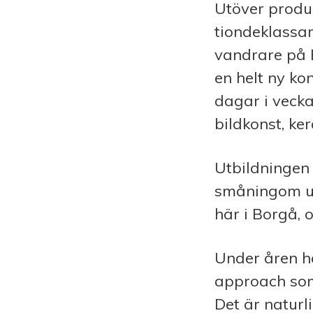
Utöver produ
tiondeklassa
vandrare på 
en helt ny ko
dagar i vecka
bildkonst, ke
Utbildningen 
småningom ut
här i Borgå, 
Under åren ha
approach som
Det är nat­url