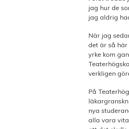
jag hur de s
jag aldrig had
När jag sedan
det är så här
yrke kom gans
Teaterhögskol
verkligen gör
På Teaterhögs
läkargranskni
nya studerand
alla vara vit