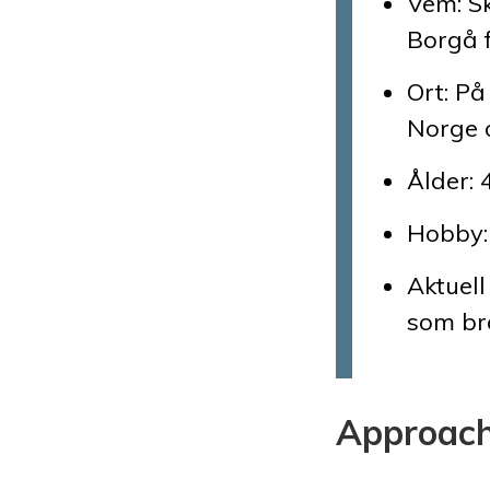
Vem: Sk
Borgå 
Ort: På
Norge o
Ålder: 
Hobby:
Aktuell
som br
Approach