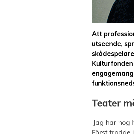
Att professio
utseende, spr
skådespelare
Kulturfonden
engagemang f
funktionsneds
Teater mö
Jag har nog h
Först trodde j