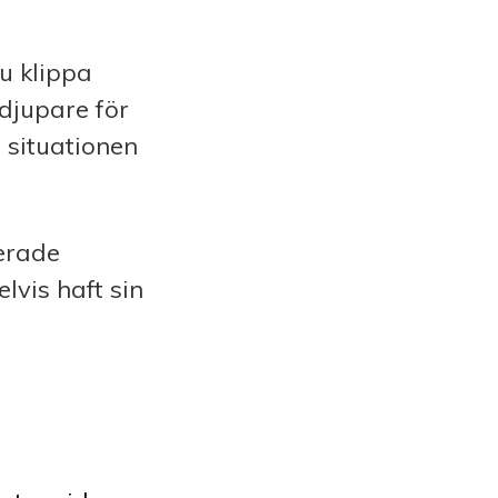
u klippa
 djupare för
 situationen
erade
vis haft sin