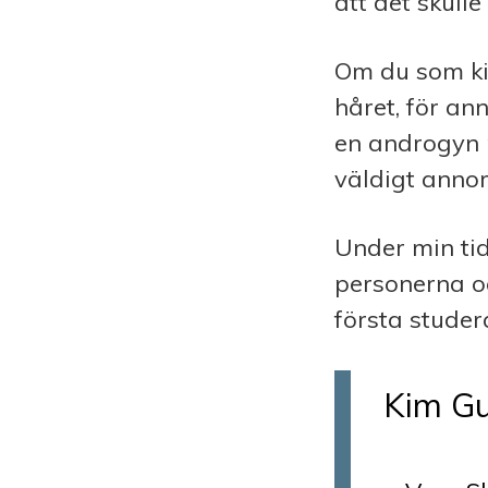
att det skulle
Om du som kil
håret, för an
en androgyn r
väldigt annor
Under min ti
personerna o
första studer
Kim Gu