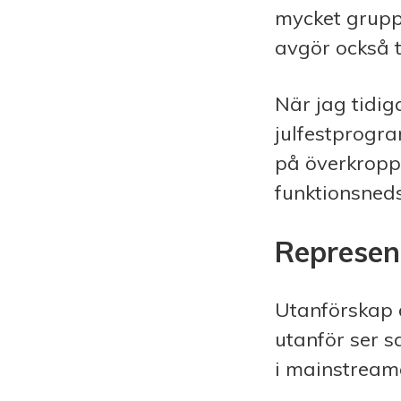
mycket gruppe
avgör också t
När jag tidi
julfestprogr
på överkropp
funktionsneds
Represen
Utanförskap ä
utanför ser s
i mainstream