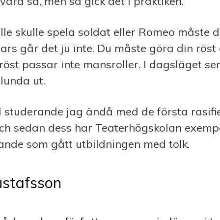
 vara så, men så gick det i praktiken.
le skulle spela soldat eller Romeo måste d
nars går det ju inte. Du måste göra din röst
öst passar inte mansroller. I dagsläget ser
lunda ut.
d studerande jag ändå med de första rasifi
ch sedan dess har Teaterhögskolan exempel
ande som gått utbildningen med tolk.
stafsson