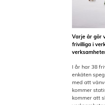
Varje år gör 
frivilliga i v
verksamheten
I år har 38 fr
enkäten spegla
med att vänv
kommer stati
kommer att sk