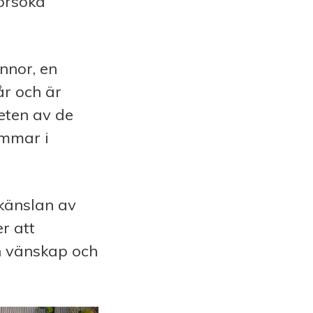
örsöka
nnor, en
år och är
eten av de
immar i
 känslan av
r att
n vänskap och