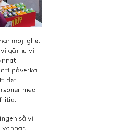
har möjlighet
vi gärna vill
 annat
 att påverka
tt det
ersoner med
ritid.
ingen så vill
 vänpar.