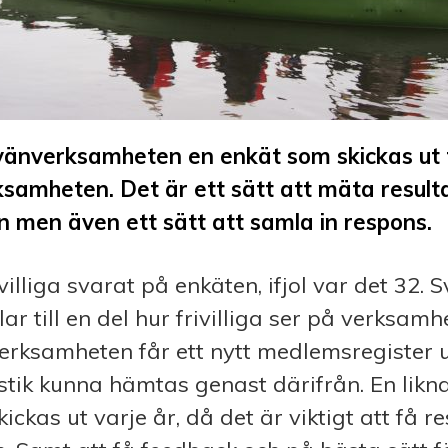
vänverksamheten en enkät som skickas ut t
erksamheten. Det är ett sätt att mäta result
 men även ett sätt att samla in respons.
ivilliga svarat på enkäten, ifjol var det 32. S
r till en del hur frivilliga ser på verksamhe
erksamheten får ett nytt medlemsregister 
stik kunna hämtas genast därifrån. En likn
ickas ut varje år, då det är viktigt att få 