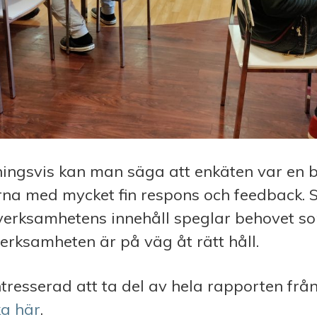
ngsvis kan man säga att enkäten var en b
na med mycket fin respons och feedback. S
 verksamhetens innehåll speglar behovet so
 verksamheten är på väg åt rätt håll.
resserad att ta del av hela rapporten frå
ka här
.