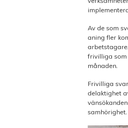
verksamheten
implementera
Av de som sva
aning fler ko
arbetstagare.
frivilliga so
månaden.
Frivilliga sv
delaktighet a
vänsökanden 
samhörighet.