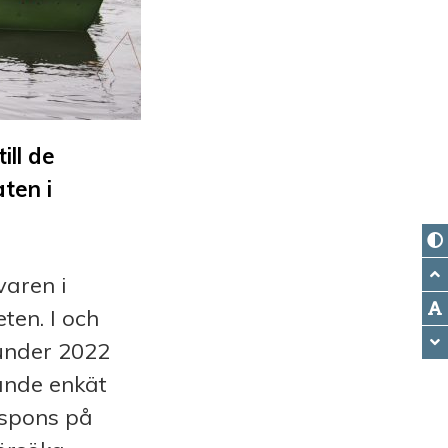
ill de
aten i
varen i
ten. I och
under 2022
ande enkät
respons på