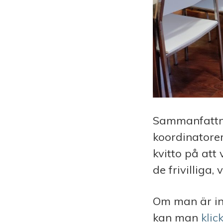
Sammanfattni
koordinatorer
kvitto på att
de frivilliga,
Om man är int
kan man
klic