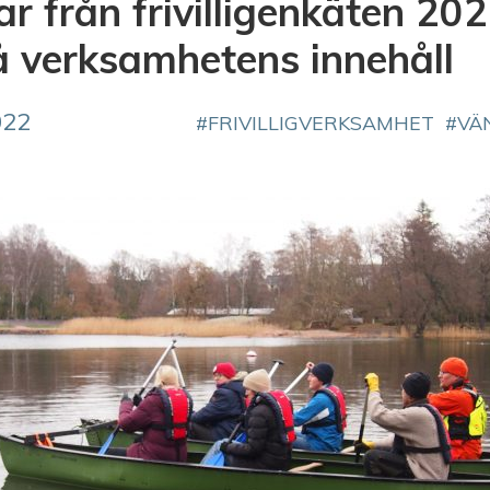
r från frivilligenkäten 202
å verksamhetens innehåll
022
FRIVILLIGVERKSAMHET
VÄ