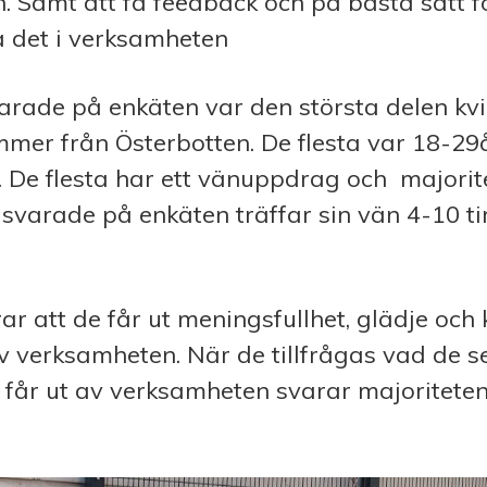
. Samt att få feedback och på bästa sätt f
 det i verksamheten
rade på enkäten var den största delen kvi
mmer från Österbotten. De flesta var 18-29
 De flesta har ett vänuppdrag och majorit
m svarade på enkäten träffar sin vän 4-10 t
arar att de får ut meningsfullhet, glädje och
v verksamheten. När de tillfrågas vad de se
får ut av verksamheten svarar majoritete