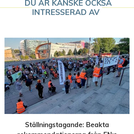
DU ÄR KANSKE OCKSÅ
v
INTRESSERAD AV
i
g
e
r
i
n
g
Ställningstagande: Beakta