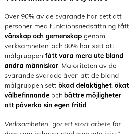
Över 90% av de svarande har sett att
personer med funktionsnedsättning fått
vänskap och gemenskap
genom
verksamheten, och 80% har sett att
målgruppen
fått vara mera ute bland
andra människor
. Majoriteten av de
svarande svarade även att de bland
målgruppen sett
ökad delaktighet
,
ökat
välbefinnande
och
bättre möjligheter
att påverka sin egen fritid
.
Verksamheten ”gör ett stort arbete för
dem som behöver stöd men inte hörs”,