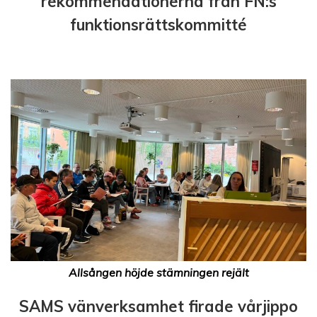
rekommendationerna från FN:s
funktionsrättskommitté
Allsången höjde stämningen rejält
SAMS vänverksamhet firade vårjippo