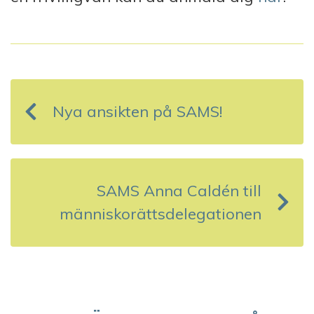
I
n
Nya ansikten på SAMS!
l
ä
g
SAMS Anna Caldén till
g
människorättsdelegationen
s
n
a