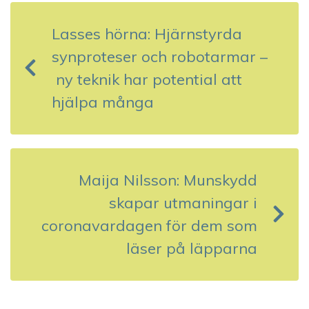
n
Lasses hörna: Hjärnstyrda
l
synproteser och robotarmar –
ä
ny teknik har potential att
g
hjälpa många
g
s
Maija Nilsson: Munskydd
n
skapar utmaningar i
a
coronavardagen för dem som
v
läser på läpparna
i
g