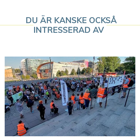
e
DU ÄR KANSKE OCKSÅ
r
INTRESSERAD AV
i
n
g