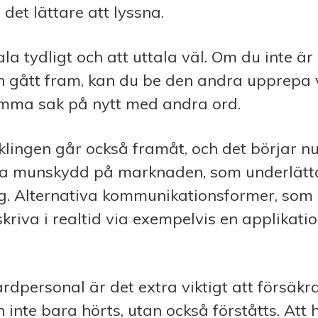
det lättare att lyssna.
la tydligt och att uttala väl. Om du inte är
n gått fram, kan du be den andra upprepa 
amma sak på nytt med andra ord.
lingen går också framåt, och det börjar nu
a munskydd på marknaden, som underlätt
g. Alternativa kommunikationsformer, som 
skriva i realtid via exempelvis en applikati
årdpersonal är det extra viktigt att försäkr
 inte bara hörts, utan också förståtts. Att h