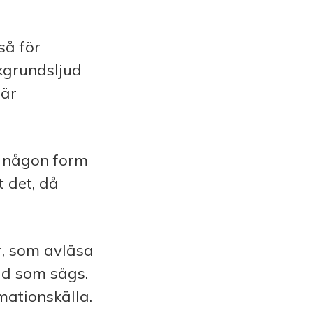
så för
kgrundsljud
 är
r någon form
 det, då
r, som avläsa
vad som sägs.
mationskälla.