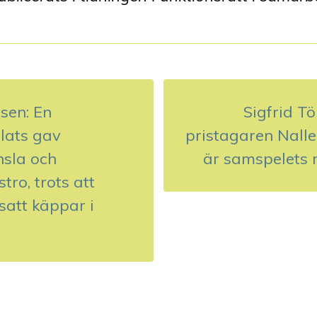
nsen: En
Sigfrid Tö
lats gav
pristagaren Nall
nsla och
är samspelets
tro, trots att
satt käppar i