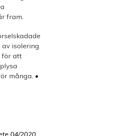
ra
år fram.
hörselskadade
 av isolering
 för att
pplysa
rör många.
•
bete 04/2020.