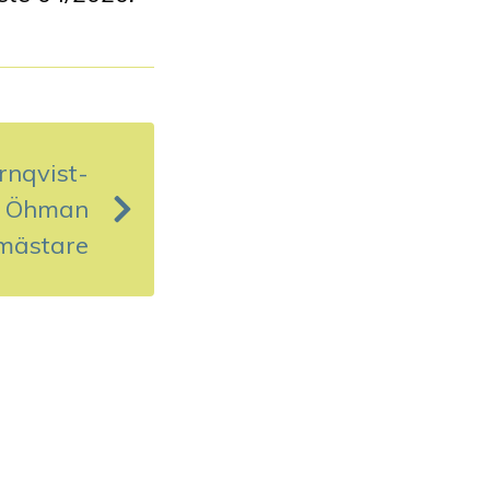
rnqvist-
e Öhman
 mästare