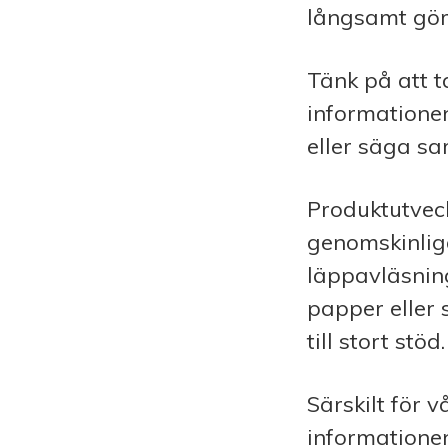
långsamt gör 
Tänk på att ta
informatione
eller säga s
Produktutveck
genomskinlig
läppavläsnin
papper eller 
till stort stöd.
Särskilt för v
informationen