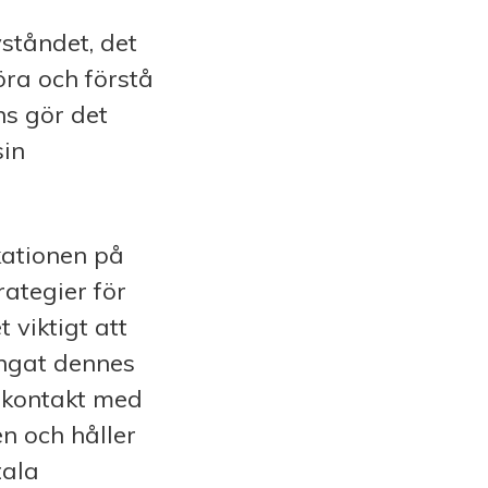
ståndet, det
öra och förstå
ns gör det
sin
kationen på
rategier för
 viktigt att
ångat dennes
nkontakt med
n och håller
tala