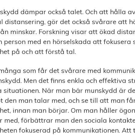
kydd dämpar också talet. Och att hålla av
ial distansering, gör det också svårare att h
ivån minskar. Forskning visar att ökad dista
n person med en hörselskada att fokusera 
t på och att förstå tal.
å många som får det svårare med kommuni
kydd. Men det finns enkla och effektiva st
a situationen. När man bär munskydd är det
 den man talar med, och se till att man f
t, innan man börjar. Om man håller ögo
 med, förbättrar man den sociala kontakte
ten fokuserad på kommunikationen. Att 