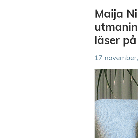
Maija N
utmanin
läser p
17 november,