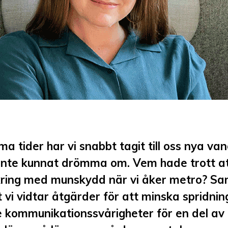
ma tider har vi snabbt tagit till oss nya van
inte kunnat drömma om. Vem hade trott att
kring med munskydd när vi åker metro? Sa
t vi vidtar åtgärder för att minska spridni
e kommunikationssvårigheter för en del av 