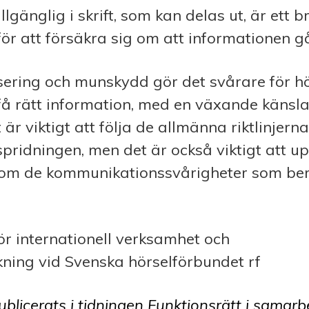
llgänglig i skrift, som kan delas ut, är ett b
r att försäkra sig om att informationen g
nsering och munskydd gör det svårare för 
få rätt information, med en växande känsla
 är viktigt att följa de allmänna riktlinjerna
pridningen, men det är också viktigt att u
om de kommunikationssvårigheter som be
ör internationell verksamhet och
ning vid Svenska hörselförbundet rf
ublicerats i tidningen Funktionsrätt i samar