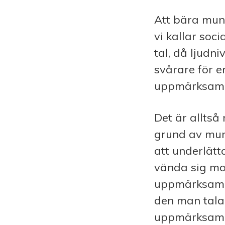
Att bära muns
vi kallar soc
tal, då ljudn
svårare för e
uppmärksamhe
Det är allts
grund av muns
att underlätt
vända sig mot
uppmärksamhe
den man talar
uppmärksamhe