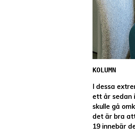
KOLUMN
I dessa extre
ett år sedan 
skulle gå om
det är bra at
19 innebär d