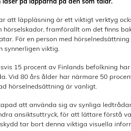
 läser på läpparna på den som talar.
ar att läppläsning är ett viktigt verktyg ock
 hörselskador, framförallt om det finns ba
atar. För en person med hörselnedsättning
 synnerligen viktig.
svis 15 procent av Finlands befolkning ha
a. Vid 80 års ålder har närmare 50 procent
ad hörselnedsättning är vanligt.
kapad att använda sig av synliga ledtråda
dra ansiktsuttryck, för att lättare förstå 
kydd tar bort denna viktiga visuella infor