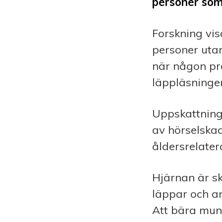
personer som
Forskning vis
personer utan
när någon pr
läppläsningen
Uppskattning
av hörselskad
åldersrelater
Hjärnan är s
läppar och an
Att bära muns