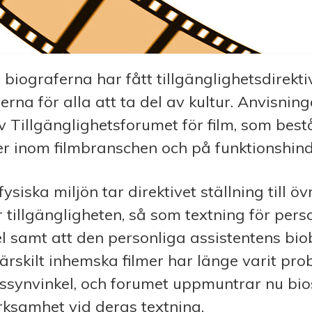
 biograferna har fått tillgänglighetsdirekt
erna för alla att ta del av kult­ur. Anvisnin
v Tillgänglighetsforumet för film, som best
r inom filmbranschen och på funktionshinde
siska miljön tar direktivet ställning till öv
tillgängligheten, så som textning för per
l samt att den personliga as­sist­entens bio
Särskilt inhemska filmer har länge varit pro
tssynvinkel, och forumet uppmuntrar nu bio
ksamhet vid deras textning.