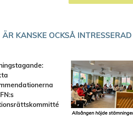
 ÄR KANSKE OCKSÅ INTRESSERAD
lningstagande:
kta
ommendationerna
 FN:s
tionsrättskommitté
Allsången höjde stämningen