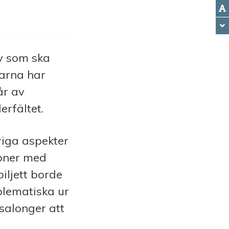
iv som ska
garna har
år av
rfältet.
riga aspekt­er
soner med
biljett borde
blem­atiska ur
salonger att