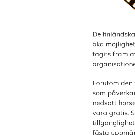
De finländska
öka möjlighet
tagits fram a
organisatione
Förutom den fy
som påverkar 
nedsatt hörse
vara gratis. 
tillgänglighe
fästa uppmär