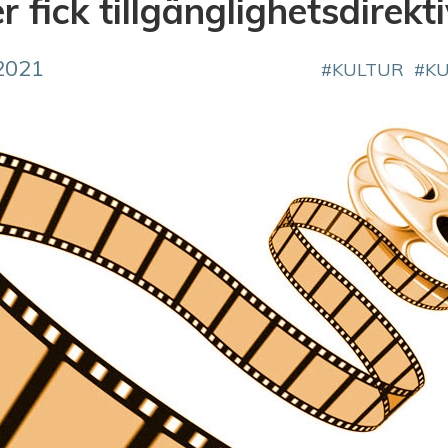
r fick tillgänglighetsdirekt
2021
KULTUR
K