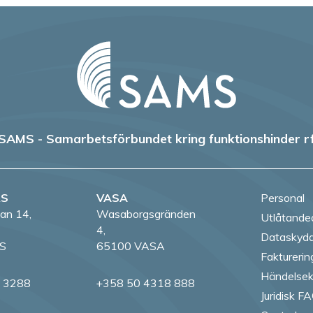
SAMS - Samarbetsförbundet kring funktionshinder r
RS
VASA
Personal
an 14,
Wasaborgsgränden
Utlåtande
4,
Dataskydd
S
65100 VASA
Fakturerin
Händelsek
8 3288
+358 50 4318 888
Juridisk F