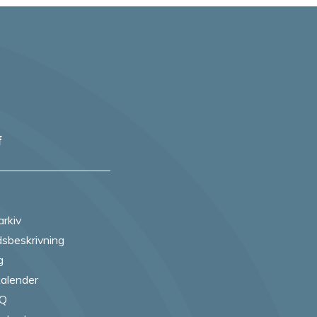
f
arkiv
sbeskrivning
g
alender
AQ