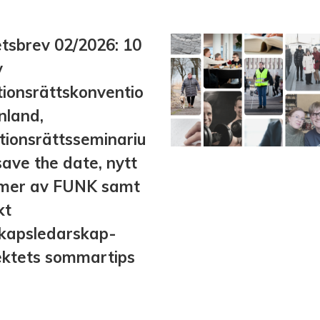
tsbrev 02/2026: 10
v
tionsrättskonventio
inland,
tionsrättsseminariu
save the date, nytt
mer av FUNK samt
kt
kapsledarskap-
ektets sommartips