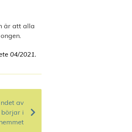
 är att alla
longen.
ete 0
4
/2021.
ndet av
börjar i
hemmet