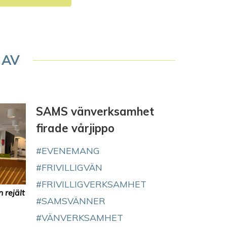
 AV
SAMS vänverksamhet
firade vårjippo
EVENEMANG
FRIVILLIGVÄN
FRIVILLIGVERKSAMHET
 rejält
SAMSVÄNNER
VÄNVERKSAMHET