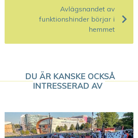
g
Avlägsnandet av
s
funktionshinder börjar i
hemmet
n
a
v
i
DU ÄR KANSKE OCKSÅ
g
INTRESSERAD AV
e
r
i