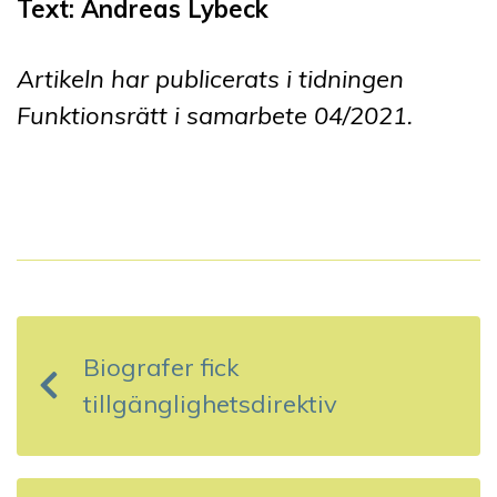
Text: Andreas Lybeck
Artikeln har publicerats i tidningen
Funktionsrätt i samarbete 0
4
/2021.
I
n
Biografer fick
l
tillgänglighetsdirektiv
ä
g