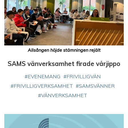
Allsången höjde stämningen rejält
SAMS vänverksamhet firade vårjippo
EVENEMANG
FRIVILLIGVÄN
FRIVILLIGVERKSAMHET
SAMSVÄNNER
VÄNVERKSAMHET