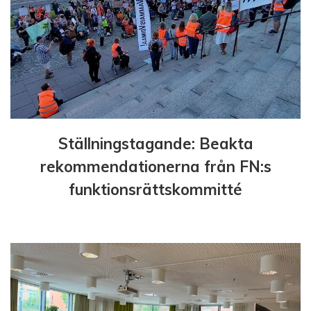
n
g
Ställningstagande: Beakta
rekommendationerna från FN:s
funktionsrättskommitté