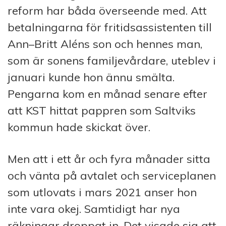
reform har båda överseende med. Att
betalningarna för fritidsassistenten till
Ann–Britt Aléns son och hennes man,
som är sonens familje­vård­are, uteblev i
januari kunde hon ännu smälta.
Pengarna kom en månad senare efter
att KST hittat pappren som Saltviks
kommun hade skickat över.
Men att i ett år och fyra månader sitta
och vänta på avtalet och serviceplanen
som utlovats i mars 2021 anser hon
inte vara okej. Samtidigt har nya
räkningar droppat in. Det visade sig att