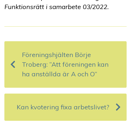
Funktionsrätt i samarbete 0
3
/202
2
.
I
n
Föreningshjälten Börje
l
Troberg: ”Att föreningen kan
ä
ha anställda är A och O”
g
g
s
Kan kvotering fixa arbetslivet?
n