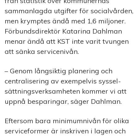
från statistik över kom­mun­ernas
samman­lagda ut­gift­er för social­vården,
men krymp­tes ändå med 1,6 milj­oner.
För­bunds­direktör Katarina Dahlman
menar ändå att KST inte varit tvun­gen
att sänka service­nivån.
– Genom långsiktig planering och
centr­al­is­er­ing av exempelvis syssel­
sättnings­verk­sam­heten kom­mer vi att
uppnå be­sparing­ar, säger Dahlman.
Eftersom bara minimumnivån för olika
service­former är inskriven i lagen och