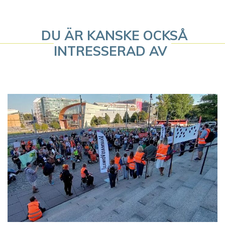
a
v
DU ÄR KANSKE OCKSÅ
i
INTRESSERAD AV
g
e
r
i
n
g