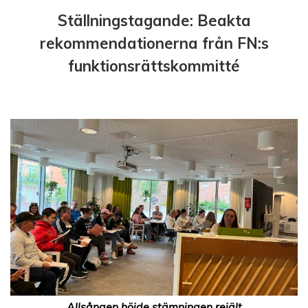
Ställningstagande: Beakta
rekommendationerna från FN:s
funktionsrättskommitté
Allsången höjde stämningen rejält