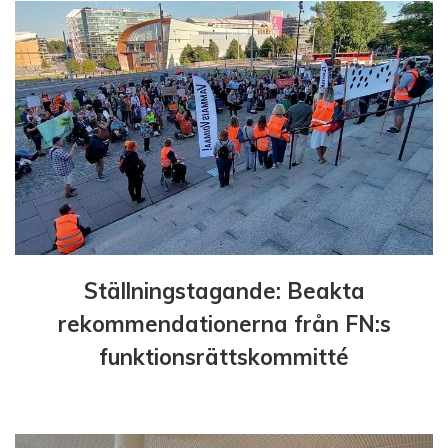
i
n
g
Ställningstagande: Beakta
rekommendationerna från FN:s
funktionsrättskommitté