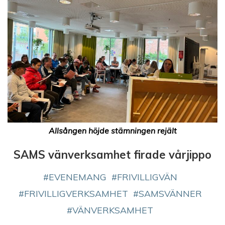
Allsången höjde stämningen rejält
SAMS vänverksamhet firade vårjippo
EVENEMANG
FRIVILLIGVÄN
FRIVILLIGVERKSAMHET
SAMSVÄNNER
VÄNVERKSAMHET