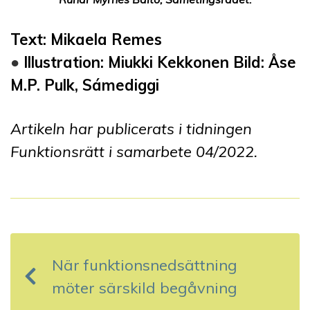
Text: Mikaela Remes
●
Illustration: Miukki Kekkonen Bild: Åse
M.P. Pulk, Sámediggi
Artikeln har publicerats i tidningen
Funktionsrätt i samarbete 04
/202
2
.
I
n
När funktionsnedsättning
l
möter särskild begåvning
ä