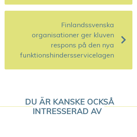
g
g
Finlandssvenska
s
organisationer ger kluven
respons på den nya
n
funktionshindersservicelagen
a
v
i
g
DU ÄR KANSKE OCKSÅ
INTRESSERAD AV
e
r