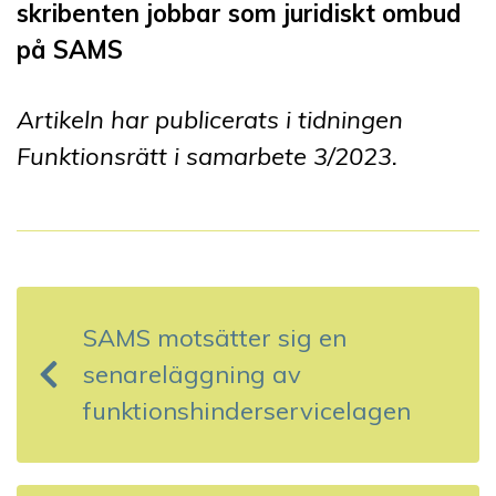
skribenten jobbar som juridiskt ombud
på SAMS
Artikeln har publicerats i tidningen
Funktionsrätt i samarbete 3
/2023
.
I
n
SAMS motsätter sig en
l
senareläggning av
ä
funktionshinderservicelagen
g
g