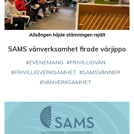
Allsången höjde stämningen rejält
SAMS vänverksamhet firade vårjippo
EVENEMANG
FRIVILLIGVÄN
FRIVILLIGVERKSAMHET
SAMSVÄNNER
VÄNVERKSAMHET