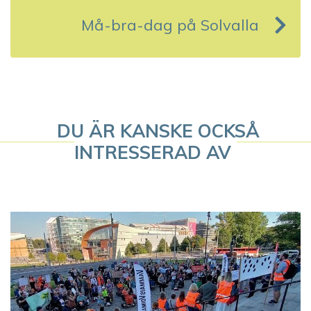
s
Må-bra-dag på Solvalla
n
a
v
DU ÄR KANSKE OCKSÅ
i
INTRESSERAD AV
g
e
r
i
n