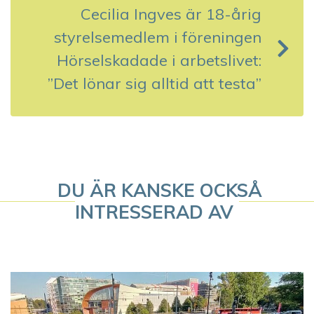
s
Cecilia Ingves är 18-årig
styrelsemedlem i föreningen
n
Hörselskadade i arbetslivet:
a
”Det lönar sig alltid att testa”
v
i
g
DU ÄR KANSKE OCKSÅ
e
INTRESSERAD AV
r
i
n