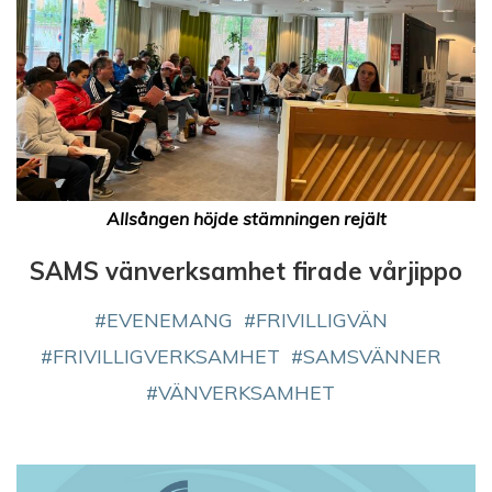
Allsången höjde stämningen rejält
SAMS vänverksamhet firade vårjippo
EVENEMANG
FRIVILLIGVÄN
FRIVILLIGVERKSAMHET
SAMSVÄNNER
VÄNVERKSAMHET