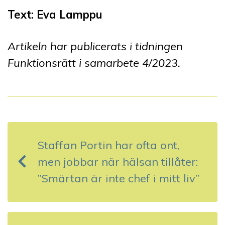
Text: Eva Lamppu
Artikeln har publicerats i tidningen
Funktionsrätt i samarbete 4/2023.
I
n
Staffan Portin har ofta ont,
l
men jobbar när hälsan tillåter:
ä
”Smärtan är inte chef i mitt liv”
g
g