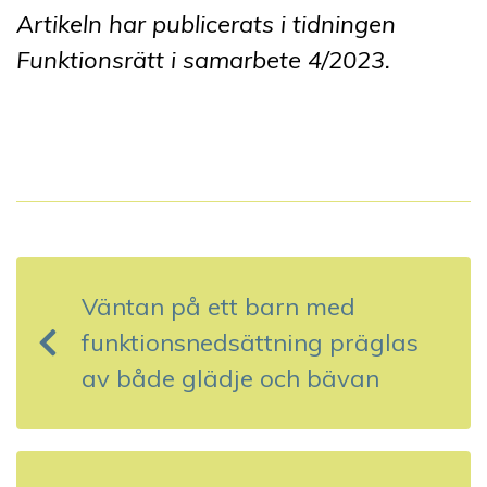
Artikeln har publicerats i tidningen
Funktionsrätt i samarbete 4
/2023.
I
n
Väntan på ett barn med
l
funktionsnedsättning präglas
ä
av både glädje och bävan
g
g