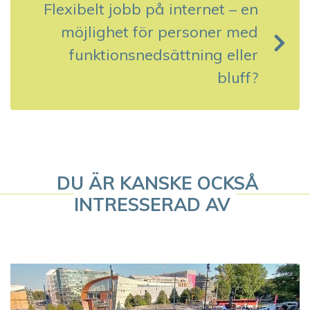
s
Flexibelt jobb på internet – en
möjlighet för personer med
n
funktionsnedsättning eller
a
bluff?
v
i
g
DU ÄR KANSKE OCKSÅ
e
INTRESSERAD AV
r
i
n
g