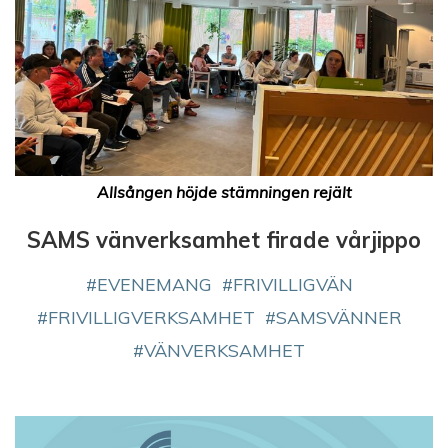
Allsången höjde stämningen rejält
SAMS vänverksamhet firade vårjippo
EVENEMANG
FRIVILLIGVÄN
FRIVILLIGVERKSAMHET
SAMSVÄNNER
VÄNVERKSAMHET