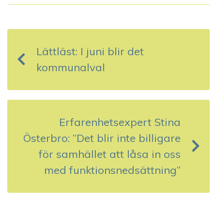
I
n
Lättläst: I juni blir det
l
kommunalval
ä
g
g
Erfarenhetsexpert Stina
s
Österbro: ”Det blir inte billigare
för samhället att låsa in oss
n
med funktions­nedsättning”
a
v