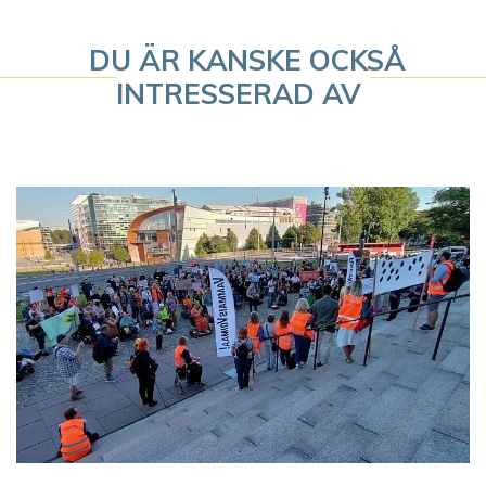
i
g
DU ÄR KANSKE OCKSÅ
INTRESSERAD AV
e
r
i
n
g