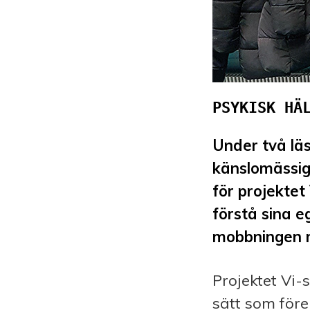
Under två läs
känslo­mässi
för projektet
förstå sina 
mobbningen 
Projektet Vi-
sätt som för