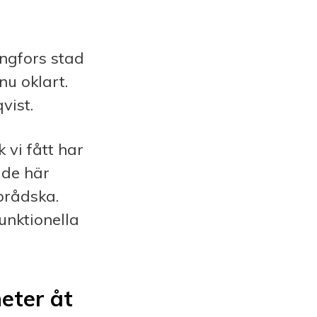
ingfors stad
nu oklart.
vist.
 vi fått har
r de här
brådska.
funktionella
eter åt