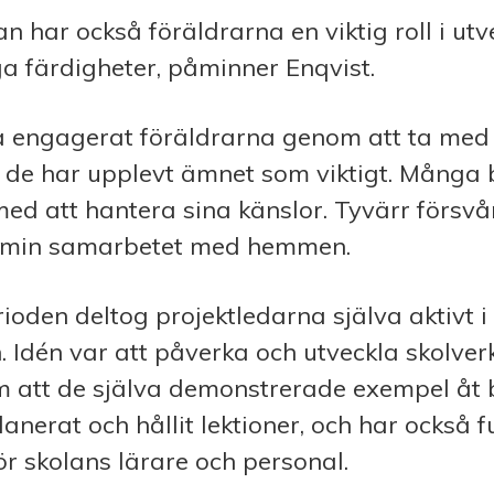
n har också föräldrarna en viktig roll i ut
a färdigheter, påminner Enqvist.
så engagerat föräldrarna genom att ta med
h de har upplevt ämnet som viktigt. Många
ed att hantera sina känslor. Tyvärr försv
min samarbetet med hemmen.
ioden deltog projektledarna själva aktivt i
. Idén var att påverka och utveckla skolve
om att de själva demonstrerade exempel åt 
lanerat och hållit lektioner, och har också
r skolans lärare och personal.