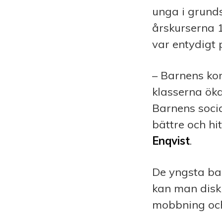
unga i grunds
årskurserna 1
var entydigt 
– Barnens kon
klasserna ök
Barnens socia
bättre och hi
Enqvist
.
De yngsta ba
kan man disk
mobbning och