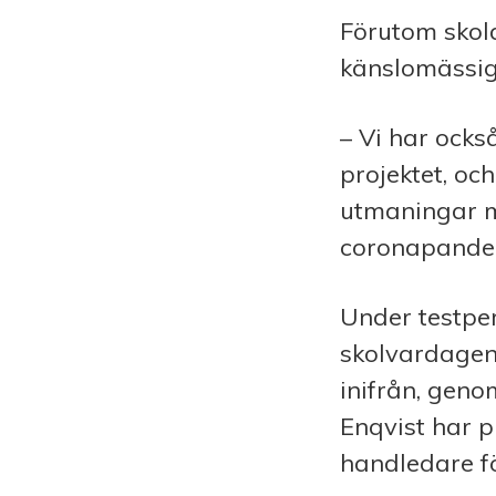
Förutom skola
känslomässig
– Vi har ock
projektet, oc
utmaningar m
coronapande
Under testper
skolvardagen
inifrån, gen
Enqvist har p
handledare fö