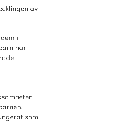
vecklingen av
 dem i
 barn har
årade
rksamheten
barnen.
 fungerat som