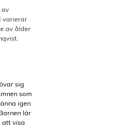
 av
 varierar
e av ålder
qvist.
övar sig
 Ämnen som
känna igen
 Barnen lär
 att visa