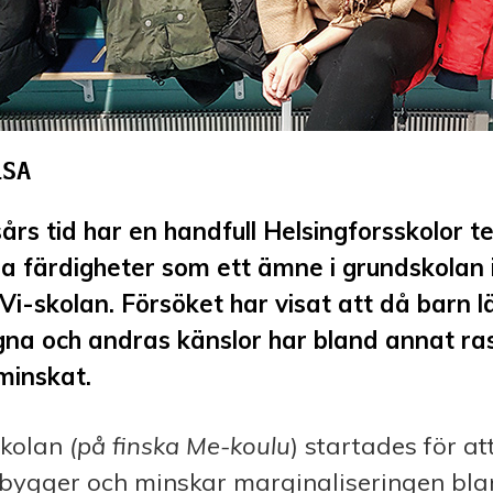
års tid har en handfull Helsingforsskolor t
ga färdigheter som ett ämne i grundskola
 Vi-skolan. Försöket har visat att då barn lä
egna och andras känslor har bland annat ra
minskat.
skolan
(på finska Me-koulu
) startades för at
ebygger och minskar marginaliseringen bla