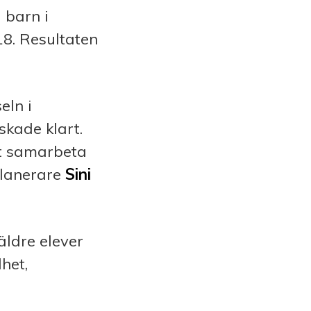
 barn i
18. Resultaten
eln i
kade klart.
tt samarbeta
splanerare
Sini
ldre elever
het,