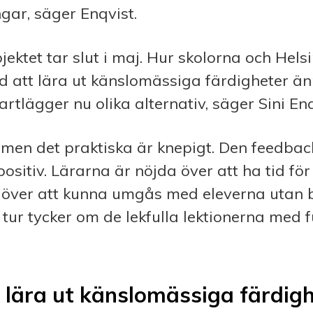
gar, säger Enqvist.
jektet tar slut i maj. Hur skolorna och Hels
d att lära ut känslomässiga färdigheter än
artlägger nu olika alternativ, säger Sini Enq
s, men det praktiska är knepigt. Den feedback
positiv. Lärarna är nöjda över att ha tid fö
 över att kunna umgås med eleverna utan 
n tur tycker om de lekfulla lektionerna med 
 lära ut känslomässiga färdigh