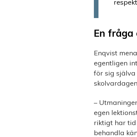
respek
En fråga
Enqvist mena
egentligen in
för sig själv
skolvardagen
– Utmaningen 
egen lektions
riktigt har ti
behandla kän