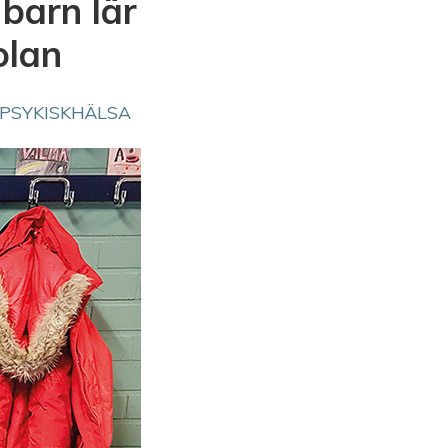
barn lär
olan
PSYKISKHÄLSA