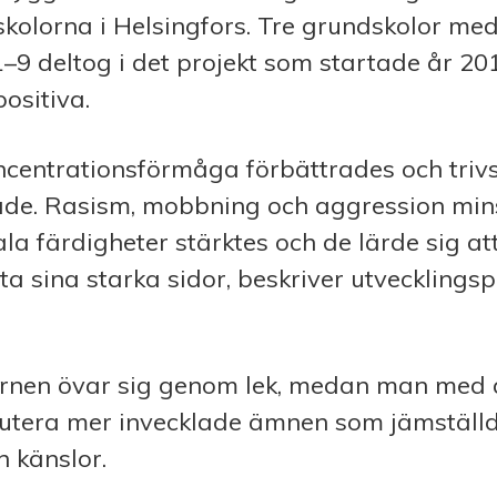
kolorna i Helsingfors. Tre grundskolor med
–9 deltog i det projekt som startade år 20
positiva.
centrationsförmåga förbättrades och trivs
ade. Rasism, mobbning och aggression mins
la färdigheter stärktes och de lärde sig a
tta sina starka sidor, beskriver utveckling
rnen övar sig genom lek, medan man med ä
utera mer invecklade ämnen som jämställd
 känslor.