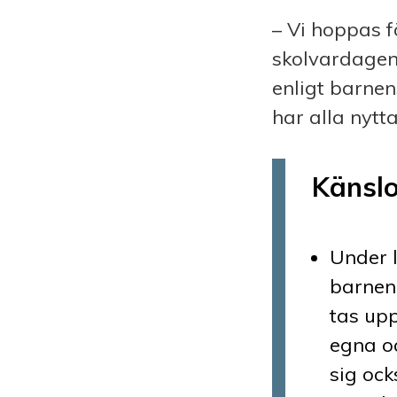
– Vi hoppas f
skolvardagen 
enligt barne
har alla nytt
Känslo
Under 
barnen
tas up
egna oc
sig ock