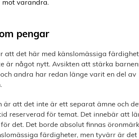
t mot varandra.
 om pengar
r att det här med känslomässiga färdighete
te är något nytt. Avsikten att stärka barnen
a och andra har redan länge varit en del av
.
är att det inte är ett separat ämne och det
tid reserverad för temat. Det innebär att lä
d för det. Det borde absolut finnas öronmärkt
slomässiga färdigheter, men tyvärr är det