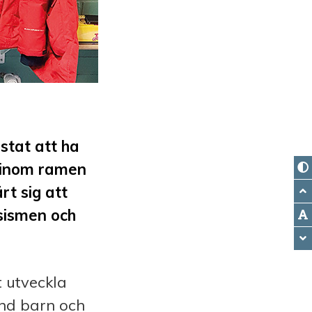
estat att ha
n inom ramen
rt sig att
sismen och
t utveckla
nd barn och