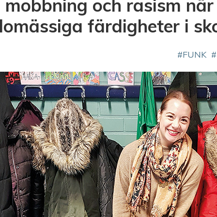
 mobbning och rasism när 
lomässiga färdigheter i sk
FUNK