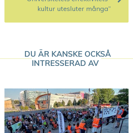
kultur utesluter många”
n
a
v
i
DU ÄR KANSKE OCKSÅ
g
INTRESSERAD AV
e
r
i
n
g