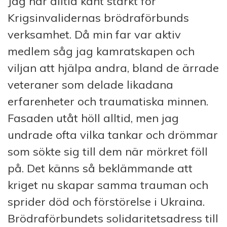
Jag har alltid känt starkt för
Krigsinvalidernas brödraförbunds
verksamhet. Då min far var aktiv
medlem såg jag kamratskapen och
viljan att hjälpa andra, bland de ärrade
veteraner som delade likadana
erfarenheter och traumatiska minnen.
Fasaden utåt höll alltid, men jag
undrade ofta vilka tankar och drömmar
som sökte sig till dem när mör­kret föll
på. Det känns så bek­lämmande att
kriget nu skapar samma trauman och
sprider död och förstörelse i Ukraina.
Brödraförbundets sol­idaritetsadress till