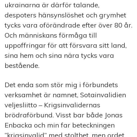
ukrain­arna är därför talande,
despoters hänsynslöshet och grymhet
tycks vara oförändrade efter över 80 år.
Och människans för­måga till
uppoffringar för att för­svara sitt land,
sina hem och sina nära tycks vara
bestående.
Det enda som stör mig i för­bundets
verksamhet är nam­n­et, Sotainvalidien
veljes­liitto – Krigsinvalidernas
brödraförbund. Visst bar både Jonas
Enbacka och min far be­teckn­ingen
”krigsinvalid” med stolthet, men ordet