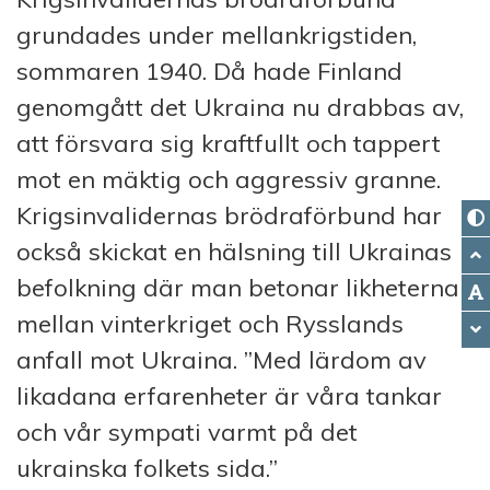
grundades under mellan­krigstiden,
sommar­en 1940. Då hade Finland
genom­gått det Ukraina nu drabbas av,
att försvara sig kraft­fullt och tappert
mot en mäktig och aggressiv granne.
Krigs­invalidernas brödra­förbund har
också skickat en hälsning till Ukrainas
be­folk­ning där man betonar lik­heterna
mellan vinter­kriget och Rysslands
anfall mot Ukraina. ”Med lärdom av
likadana erfarenheter är våra tankar
och vår sympati varmt på det
ukrainska folk­ets sida.”