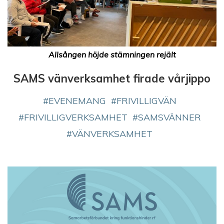
Allsången höjde stämningen rejält
SAMS vänverksamhet firade vårjippo
EVENEMANG
FRIVILLIGVÄN
FRIVILLIGVERKSAMHET
SAMSVÄNNER
VÄNVERKSAMHET