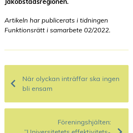
Jakobstadsregionen.
Artikeln har publicerats i tidningen
Funktionsrätt i samarbete 0
2
/202
2
.
I
n
När olyckan inträffar ska ingen
l
bli ensam
ä
g
g
Föreningshjälten:
s
”Universitetets effektivitets­