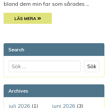
bland dem min far som sårades ...
INGA NYA KRIGSINVALIDER
LÄS MERA
Search
S
ö
k
e
Archives
f
t
juli 2026
(1)
juni 2026
(3)