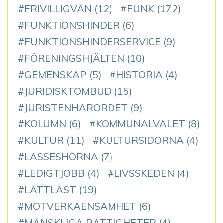
FRIVILLIGVÄN
(12)
FUNK
(172)
FUNKTIONSHINDER
(6)
FUNKTIONSHINDERSERVICE
(9)
FÖRENINGSHJÄLTEN
(10)
GEMENSKAP
(5)
HISTORIA
(4)
JURIDISKTOMBUD
(15)
JURISTENHARORDET
(9)
KOLUMN
(6)
KOMMUNALVALET
(8)
KULTUR
(11)
KULTURSIDORNA
(4)
LASSESHÖRNA
(7)
LEDIGTJOBB
(4)
LIVSSKEDEN
(4)
LÄTTLÄST
(19)
MOTVERKAENSAMHET
(6)
MÄNSKLIGA RÄTTIGHETER
(4)