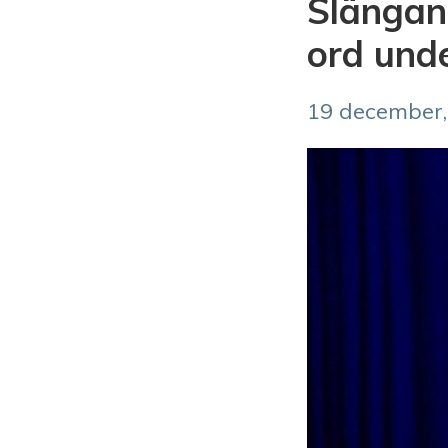
Slängand
ord und
19 december,