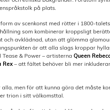
enspråkstolk på plats.
n form av scenkonst med rötter i 1800-talets
hållning som kombinerar kroppsligt berät
och avklädnad, utan att glömma glamour 
ångspunkten är att alla slags kroppar hylla
l Tease & Power – artisterna
Queen Rebec
a Rex
– att fältet behöver bli mer inkluder
̈r alla, men för att kunna
göra det måste k
er trion i sitt välkomsttal.