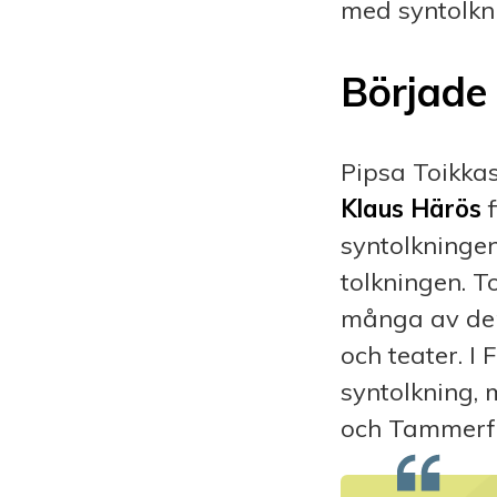
med syntolkni
Började
Pipsa Toikkas
Klaus Härös
f
syntolkningen
tolkningen. T
många av dem
och teater. I 
syntolkning, 
och Tammerf