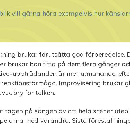
blik vill gärna höra exempelvis hur känslor
ning brukar förutsätta god förberedelse. 
mer brukar hon titta på dem flera gånger o
 Live-uppträdanden är mer utmanande, eft
 reaktionsförmåga. Improvisering brukar g
udbry för tolken.
it tagen på sängen av att hela scener utebliv
pelarna med varandra. Sista föreställning