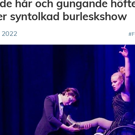
e hår och gungande höfter 
er syntolkad burleskshow
 2022