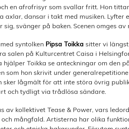
ch en afrofrisyr som svallar fritt. Hon tittar
na axlar, dansar i takt med musiken. Lyfter e
r sig, svänger på baken. Scenen omges av r
 med syntolken
Pipsa
Toikka
sitter vi längs
ra salen på Kulturcentret Caisa i Helsingfor
 hjälper Toikka se anteckningar om den pa
 som hon skrivit under generalrepetitione
sker lågmält för att inte störa övrig publ
rt och tydligt via trådlösa sändare.
as av kollektivet Tease & Power, vars ledord
t och mångfald. Artisterna har olika funktio
igheter och etniska bakgrunder. Förutom syn