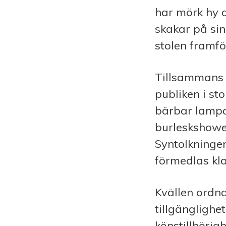
har mörk hy o
skakar på si
stolen framfö
Tillsammans
publiken i sto
bärbar lampa
burleskshowen
Syntolkningen 
förmedlas kla
Kvällen ordn
tillgänglighe
könstillhör