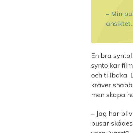
– Min pu
ansiktet.
En bra syntolk
syntolkar fil
och tillbaka.
kräver snabb
men skapa huv
– Jag har bliv
busar skådes