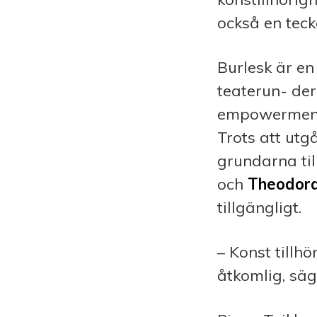
också en teck
Burlesk är e
teaterun- der
empowerment 
Trots att utg
grundarna til
och
Theodor
tillgängligt.
– Konst tillho
åtkomlig, säg