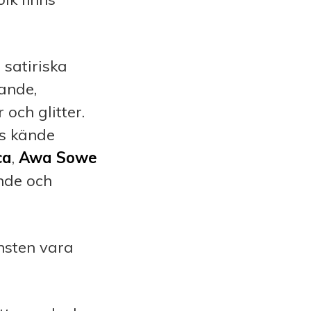
 satiriska
tande,
och glitter.
s kände
ca
,
Awa Sowe
ande och
onsten vara