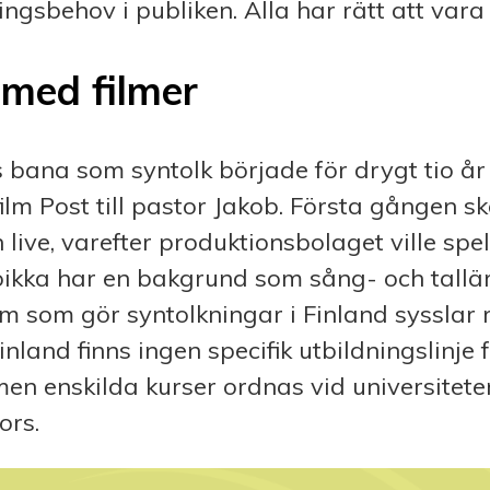
ngsbehov i publiken. Alla har rätt att vara
 med filmer
 bana som syntolk började för drygt tio a
ilm Post till pastor Jakob. Första gången s
 live,
varefter produktionsbolaget ville spel
oikka har en bakgrund som sång- och tallä
 som gör syntolkningar i Finland sysslar 
Finland finns ingen specifik utbildningslinje f
men enskilda kurser ordnas vid universiteten 
ors.