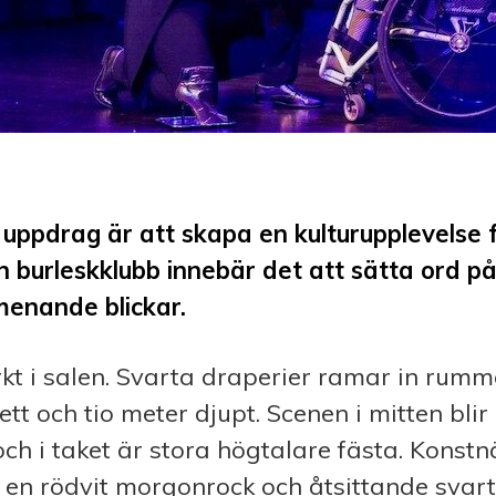
 uppdrag är att skapa en kulturupplevelse
en burleskklubb innebär det att sätta ord p
menande blickar.
kt i salen. Svarta draperier ramar in rumm
ett och tio meter djupt. Scenen i mitten blir
och i taket är stora högtalare fästa. Konstn
i en rödvit morgonrock och åtsittande svar