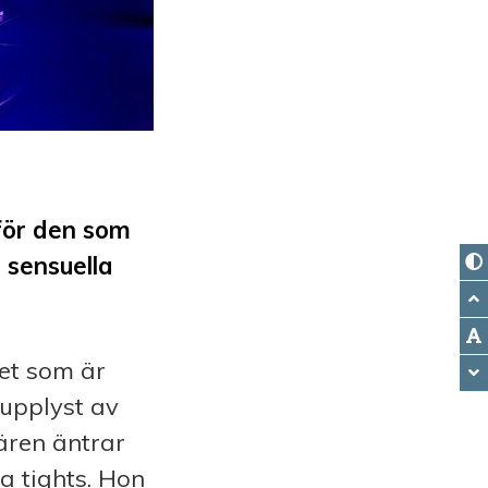
 för den som
å sensuella
et som är
 upplyst av
ären äntrar
ta tights. Hon