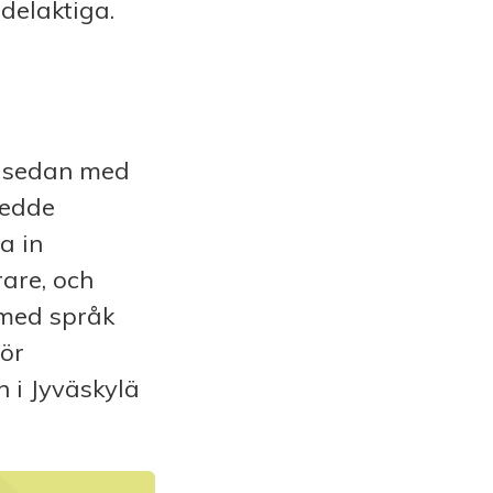
 delaktiga.
̊r sedan med
kedde
a in
rare, och
med språk
ör
i Jyväskylä