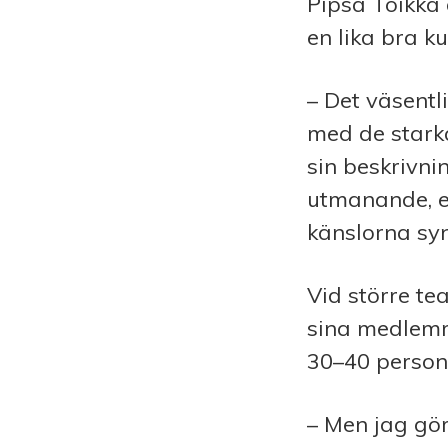
Pipsa Toikka a
en lika bra k
– Det väsentl
med de starkas
sin beskrivnin
utmanande, ef
känslorna syn
Vid större te
sina medlemmar
30–40 person
– Men jag gör