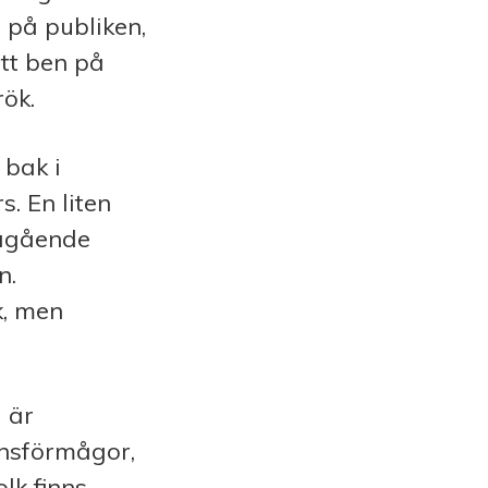
 på publiken,
tt ben på
ök.
t bak i
s. En liten
̊gående
n.
ik, men
 är
nsförmågor,
tolk
finns