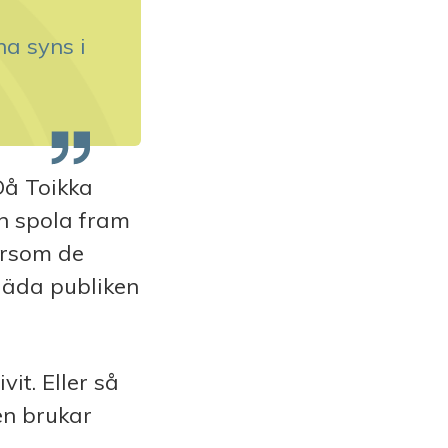
na syns i
Då Toikka
ch spola fram
ersom de
läda publiken
it. Eller så
en brukar