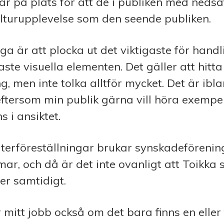
̈r på plats för att de i publiken med neds
ulturupplevelse som den seende publiken.
iga är att plocka ut det viktigaste för hand
te visuella elementen. Det gäller att hitta r
g, men inte tolka alltför mycket. Det är ibl
tersom min publik gärna vill höra exempe
s i ansiktet.
aterföreställningar brukar synskadeföreni
, och då är det inte ovanligt att Toikka s
er samtidigt.
 mitt jobb också om det bara finns en eller