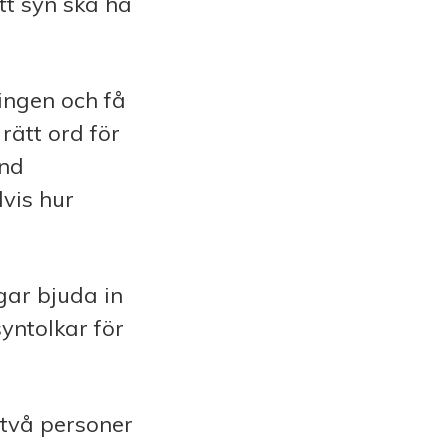
att syn ska ha
lingen och få
ätt ord för
and
lvis hur
ngar bjuda in
yntolkar för
 två personer