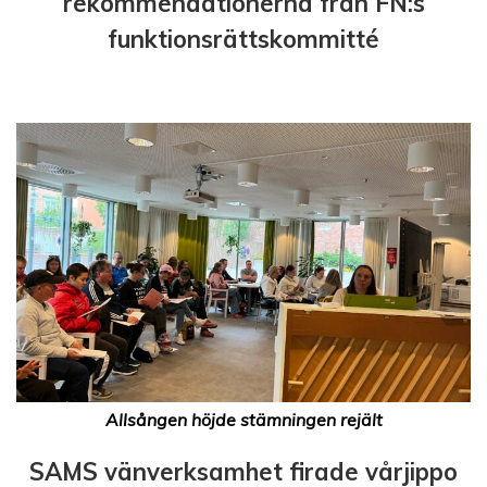
rekommendationerna från FN:s
funktionsrättskommitté
Allsången höjde stämningen rejält
SAMS vänverksamhet firade vårjippo