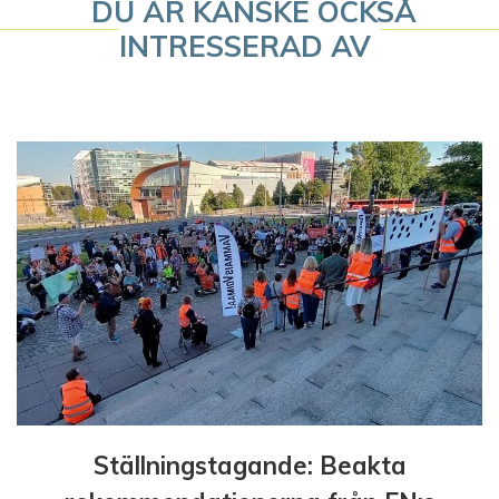
DU ÄR KANSKE OCKSÅ
g
INTRESSERAD AV
e
r
i
n
g
Ställningstagande: Beakta