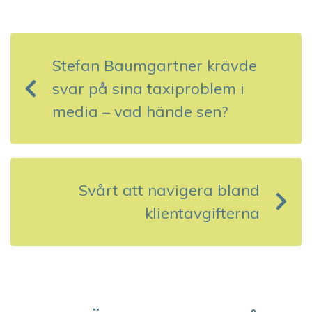
I
n
Stefan Baumgartner krävde
l
svar på sina taxiproblem i
ä
media – vad hände sen?
g
g
s
Svårt att navigera bland
klientavgifterna
n
a
v
i