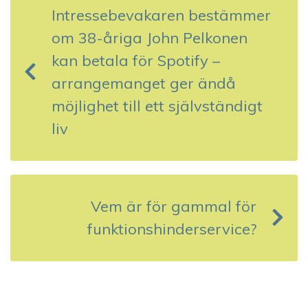
Intressebevakaren bestämmer
l
om 38-åriga John Pelkonen
ä
kan betala för Spotify –
g
arrangemanget ger ändå
g
möjlighet till ett självständigt
liv
s
n
a
Vem är för gammal för
v
funktionshinderservice?
i
g