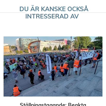
e
DU ÄR KANSKE OCKSÅ
r
INTRESSERAD AV
i
n
g
Ställningstagande: Beakta