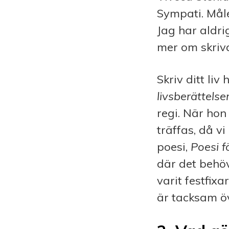
Sympati. Målet
Jag har aldri
mer om skriv
Skriv ditt liv
livsberättelse
regi. När hon
träffas, då v
poesi,
Poesi f
där det behöv
varit festfixa
är tacksam öv