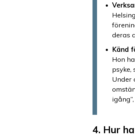
Verksa
Helsin
förenin
deras 
Känd f
Hon har
psyke,
Under 
omständ
igång”
4. Hur h