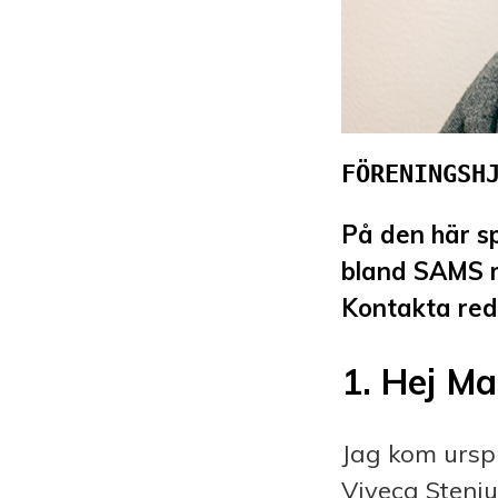
FÖRENINGSH
På den här sp
bland SAMS m
Kontakta red
1. Hej Ma
Jag kom urspr
Viveca Steniu