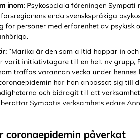
m inom:
Psykosociala föreningen Sympati r
gforsregionens enda svenskspråkiga psyko
g för personer med erfarenhet av psykisk 
anhöriga.
ör:
“Marika är den som alltid hoppar in och h
 varit initiativtagare till en helt ny grupp, 
 som träffas varannan vecka under hennes 
coronaepidemin har hon anpassat sig till 
igheterna och bidragit till att verksamhet
, berättar Sympatis verksamhetsledare Ann
ar coronaepidemin påverkat