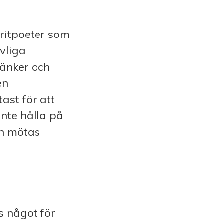
oritpoeter som
vliga
tänker och
en
ast för att
nte hålla på
ch mötas
s något för