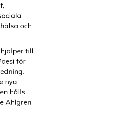
f,
sociala
ohälsa och
jälper till.
Poesi för
ledning.
de nya
en hålls
e Ahlgren.