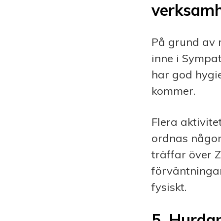
verksamh
På grund av r
inne i Sympat
har god hygi
kommer.
Flera aktivit
ordnas någon 
träffar över 
förväntninga
fysiskt.
5. Hurda