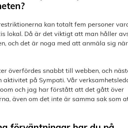
eten?
estriktionerna kan totalt fem personer var
is lokal. Då är det viktigt att man håller a
en, och det är noga med att anmäla sig nä
eter överfördes snabbt till webben, och näs
aktivitet på Sympati. Vår verksamhetsleda
Zoom och jag har förstått att det gått över
rna, även om det inte är samma sak som at
na förväntningar har du på