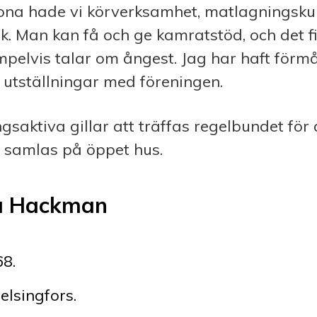
rona hade vi körverksamhet, matlagningsku
k. Man kan få och ge kamratstöd, och det f
pelvis talar om ångest. Jag har haft förm
 utställningar med föreningen.
ngsaktiva gillar att träffas regelbundet för 
a samlas på öppet hus.
a Hackman
8.
elsingfors.