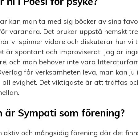
r ni i Poesi för psyke?
ffar kan man ta med sig böcker av sina fav
 för varandra. Det brukar uppstå hemskt tre
när vi spinner vidare och diskuterar hur vi 
t är spontant och improviserat. Jag är ing
are, och man behöver inte vara litteraturfant
verlag får verksamheten leva, man kan ju i
ll evighet. Det viktigaste är att träffas o
ellan.
n är Sympati som förening?
 aktiv och mångsidig förening där det finn