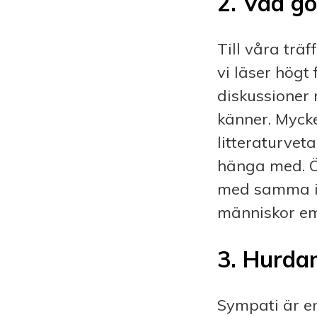
2. Vad gö
Till våra trä
vi läser högt
diskussioner 
känner. Mycke
litteraturvet
hänga med. Ö
med samma i a
människor em
3. Hurda
Sympati är en