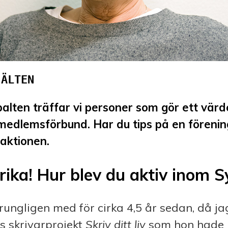
JÄLTEN
alten träffar vi personer som gör ett värde
edlemsförbund. Har du tips på en förenin
aktionen.
rika! Hur blev du aktiv inom 
ungligen med för cirka 4,5 år sedan, då jag
s skrivarprojekt
Skriv ditt liv
som hon hade 