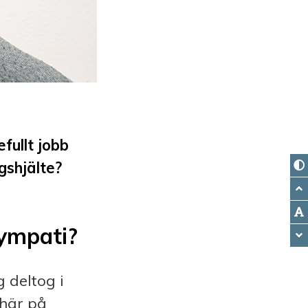
fullt jobb
gshjälte?
Sympati?
 deltog i
här på