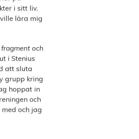
r i sitt liv.
ville lära mig
– fragment och
t i Stenius
d att sluta
ny grupp kring
jag hoppat in
öreningen och
ra med och jag