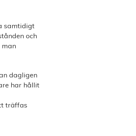
a samtidigt
vstånden och
r man
tan dagligen
re har hållit
t träffas