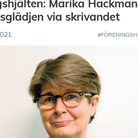
gshjälten: Marika Hackman
sglädjen via skrivandet
2021
FÖRENINGSH