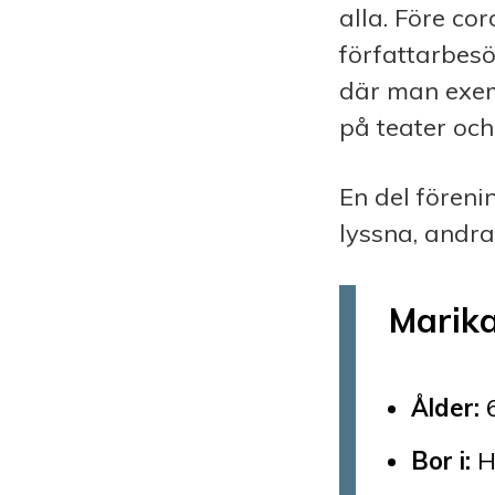
alla. Före co
författarbesö
där man exem
på teater och
En del föreni
lyssna, andr
Marik
Ålder:
6
Bor i:
H