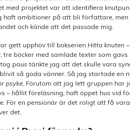
 med projektet var att identifiera knutpunkte
g haft ambitioner på att bli författare, men 
andet och kände att det passade mig.
 har gett upphov till bokserien
Hitta knuten 
r
, tre böcker med samlade texter som gavs u
 tog paus tänkte jag att det skulle vara syn
i blivit så goda vänner. Så jag startade en 
ör psyke
. Förutom att jag lett gruppen har 
s – hållit föreläsning, haft öppet hus vid f
re. För en pensionär är det roligt att få va
er det.