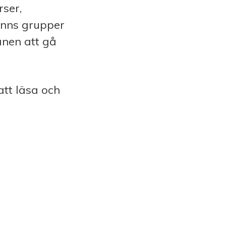
rser,
inns grupper
ånen att gå
att läsa och