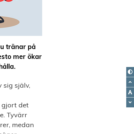
du tränar på
esto mer ökar
hålla.
sig själv,
gjort det
e. Tyvärr
orer, medan