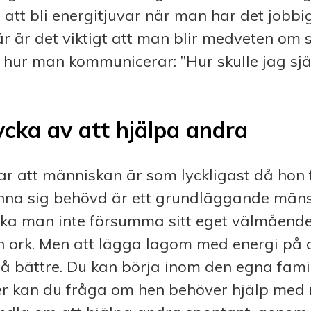
ör att bli energitjuvar när man har det jobbi
 är det viktigt att man blir medveten om s
hur man kommunicerar: ”Hur skulle jag själv
ycka av att hjälpa andra
ar att människan är som lyck­ligast då hon 
änna sig behövd är ett grundläggande mäns
ska man inte försumma sitt eget välmående
n ork. Men att lägga lagom med energi på 
må bättre. Du kan börja inom den egna fami
er kan du fråga om hen behöver hjälp med 