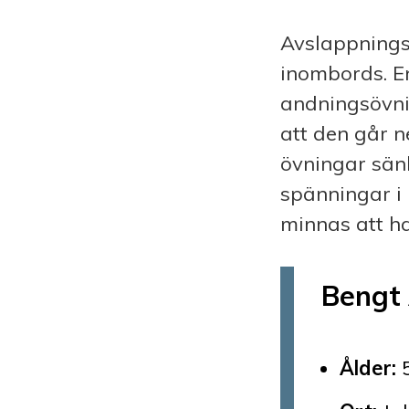
Avslappnings-
inombords. En
andningsövni
att den går n
övningar sän
spänningar i 
minnas att ha 
Bengt
Ålder: