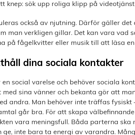
tt knep: sök upp roliga klipp på videotjäns
leras också av njutning. Därför gäller det 
om man verkligen gillar. Det kan vara vad s
a på fågelkvitter eller musik till att läsa en
thåll dina sociala kontakter
en social varelse och behöver sociala kont
t med sina vänner och be­kanta gör att ma
med andra. Man behöver inte träffas fysiskt 
samtal går bra. För att skapa välbefinnand
akten vara meningsfull. Båda parterna ska
 ge, inte bara ta energi av varandra. Mån