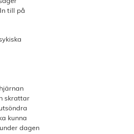
 säger
 till på
sykiska
 hjärnan
n skrattar
 utsöndra
ska kunna
 under dagen