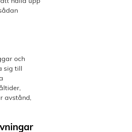
att hålla upp
 sådan
ggar och
sig till
la
­tider,
er avstånd,
övningar