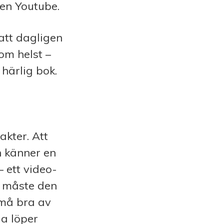
ten Youtube.
att dagligen
om helst –
 härlig bok.
akter. Att
n känner en
– ett video-
e måste den
 må bra av
ga löper