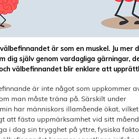
 välbefinnandet är som en muskel. Ju mer 
om dig själv genom vardagliga gärningar, d
 och välbefinnandet blir enklare att upprätt
efinnande är inte något som uppkommer av 
som man måste träna på. Särskilt under
in har människors illamående ökat, vilket 
tigt att fästa uppmärksamhet vid sitt måend
 i dag sin trygghet på yttre, fysiska fakt