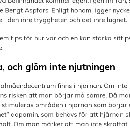
välbefinnandet kommer egentligen inifrån,
 Bengt Aspfors. Enligt honom ligger nyckeln
 i den inre tryggheten och det inre lugnet.
em tips för hur var och en kan stärka sitt p
e.
a, och glöm inte njutningen
l­mående­centrum finns i hjärnan. Om inte
nns risken att man börjar må sämre. Då ma
t stimuleras områden i hjärnan som börjar
net” dopamin, som behövs för att hjärnan 
malt. Om man märker att man inte skrattat