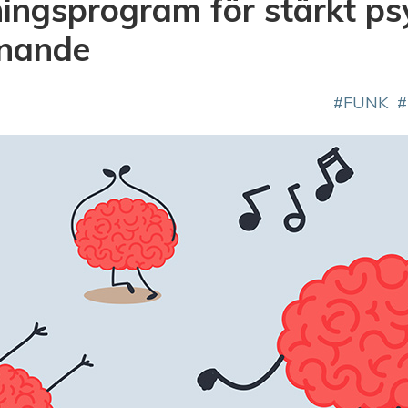
ningsprogram för stärkt ps
nnande
FUNK