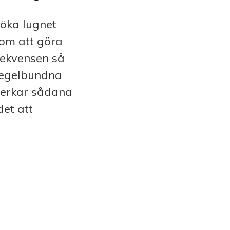
 öka lugnet
nom att göra
rekvensen så
 regelbundna
verkar sådana
det att