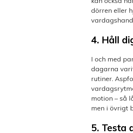
kan också ha
dörren eller
vardagshandl
4.
Håll dig
I och med pa
dagarna varit 
rutiner. Aspf
vardagsrytme
motion – så lå
men i övrigt 
5.
Testa 