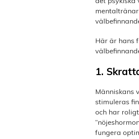
det psykiska 
mentaltränare
välbefinnande
Här är hans f
välbefinnand
1. S
kratt
Människans vä
stimuleras fi
och har rolig
”nöjes­hormo
fungera opti