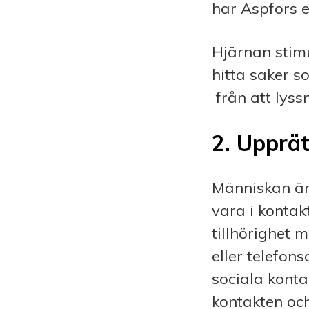
har Aspfors e
Hjärnan stimu
hitta saker s
från att lyssn
2. Upprät
Människan är 
vara i kontak
tillhörighet 
eller telefon
sociala kont
kontakten och