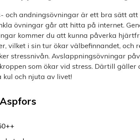
 och and­nings­övningar är ett bra sätt att
kla övningar går att hitta på internet. Ge
ngar kommer du att kunna påverka hjärt­f
er, vilket i sin tur ökar välbefinnandet, och
ker stress­nivån. Avslappnings­övningar på
kroppen som ökar vid stress. Därtill gäller 
kul och njuta av livet!
 Aspfors
50++