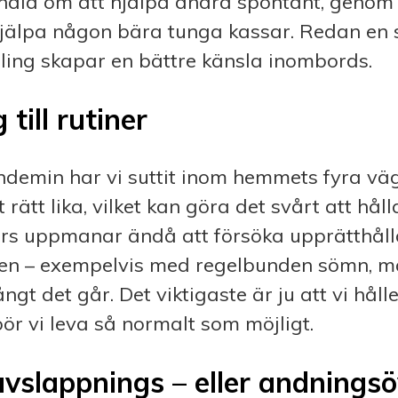
ndla om att hjälpa andra spontant, genom 
 hjälpa någon bära tunga kassar. Redan en
ing skapar en bättre känsla inombords.
 till rutiner
ndemin har vi suttit inom hemmets fyra vä
rätt lika, vilket kan göra det svårt att hålla 
ors upp­manar ändå att försöka upprätthål
n – exempelvis med regel­bunden sömn, mål
ngt det går. Det viktigaste är ju att vi håll
bör vi leva så normalt som möjligt.
avslappnings – eller andnings­