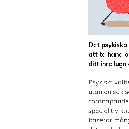
Det psykiska
att ta hand 
ditt inre lugn
Psykiskt välb
utan en sak 
coronapandem
speciellt vik
baserar många