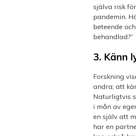
själva risk f
pandemin. Här
beteende och 
behandlad?”
3.
Känn l
Forskning vis
andra; att k
Naturligtvis 
i mån av ege
en själv att 
har en partn