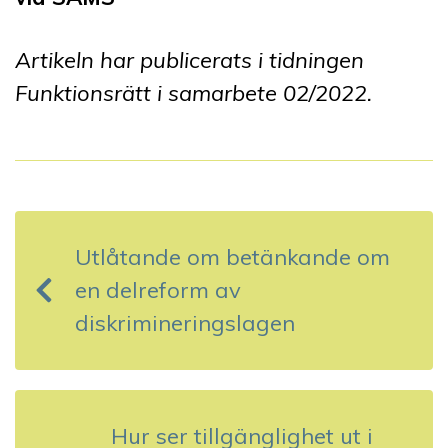
Artikeln har publicerats i tidningen
Funktionsrätt i samarbete 0
2
/202
2
.
I
n
Utlåtande om betänkande om
l
en delreform av
ä
diskrimineringslagen
g
g
s
Hur ser tillgänglighet ut i