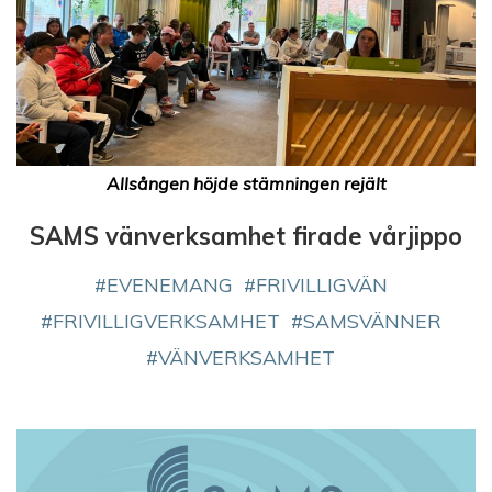
Allsången höjde stämningen rejält
SAMS vänverksamhet firade vårjippo
EVENEMANG
FRIVILLIGVÄN
FRIVILLIGVERKSAMHET
SAMSVÄNNER
VÄNVERKSAMHET