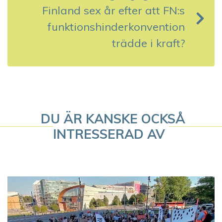
Finland sex år efter att FN:s
n
funktionshinderkonvention
a
trädde i kraft?
v
i
g
DU ÄR KANSKE OCKSÅ
e
INTRESSERAD AV
r
i
n
g