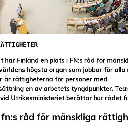
RÄTTIGHETER
åt har Finland en plats i FN:s råd för mänsk
 världens högsta organ som jobbar för all
 år är rättigheterna för personer med
sättning en av arbetets tyngdpunkter. Te
vid Utrikesministeriet berättar hur rådet f
fn:s råd för mänskliga rättig