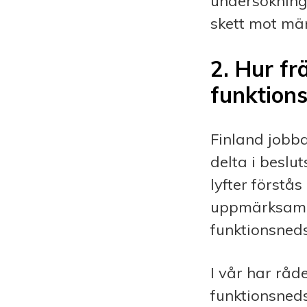
undersökning
skett mot män
2
.
Hur fr
funktion
Finland jobb
delta i beslu
lyfter förstå
uppmärksamhet
funktionsneds
I vår har råd
funktionsnedsä