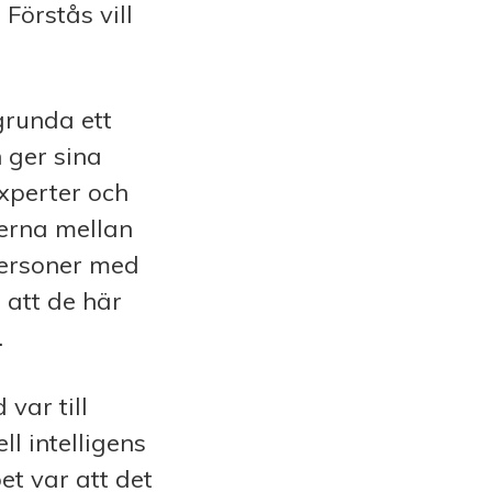
Förstås vill
grunda ett
 ger sina
xperter och
terna mellan
 personer med
 att de här
.
var till
ll intelligens
t var att det