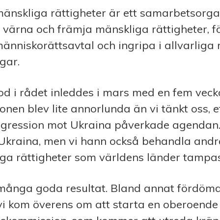
mänskliga rättigheter är ett sam­arbetsorg
t värna och främja mänskliga rättigheter, f
människo­rätts­avtal och ingripa i allvarlig
gar.
od i rådet inleddes i mars med en fem veck
ionen blev lite annorlunda än vi tänkt oss, 
­gress­ion mot Ukraina påverkade agendan
 Ukraina, men vi hann också behandla andr
iga rättigheter som världens länder tampa
å många goda resultat. Bland annat fördöm
ch vi kom överens om att starta en oberoende