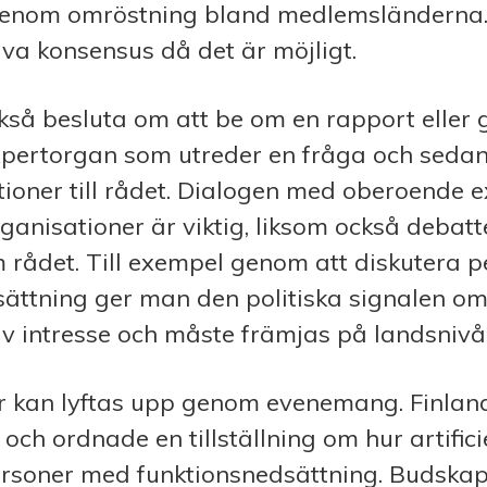
 genom omröstning bland medlemsländerna. 
äva konsensus då det är möjligt.
så besluta om att be om en rapport eller 
pertorgan som utreder en fråga och sedan
oner till rådet. Dialogen med oberoende e
anisationer är viktig, liksom också debat
 rådet. Till exempel genom att dis­ku­tera
ättning ger man den politiska signalen om
v intresse och måste främjas på landsnivå
r kan lyftas upp genom evenemang. Finland 
ch ordnade en tillställning om hur artificie
rsoner med funktionsnedsättning. Budskape