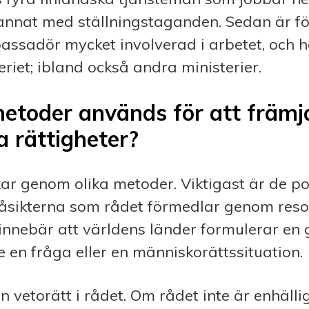
 annat med ställningstaganden. Sedan är fö
assadör mycket involverad i arbetet, och h
eriet; ibland också andra ministerier.
metoder används för att främj
 rättigheter?
r genom olika metoder. Viktigast är de pol
 åsikterna som rådet förmedlar genom resol
 innebär att världens länder formulerar e
e en fråga eller en människo­rättssituation.
en vetorätt i rådet. Om rådet inte är enhälli