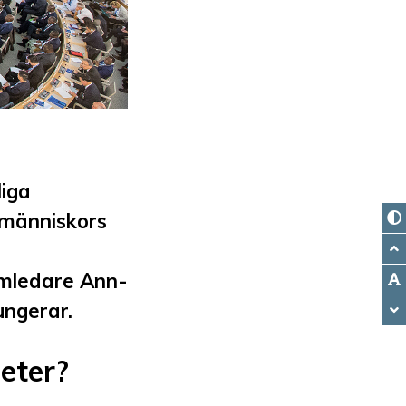
liga
a människors
amledare Ann-
ungerar.
heter?