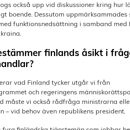
ogs också upp vid diskussioner kring hur 
igt boende. Dessutom upp­märksammades s
r med funktionsnedsättning i samband med
kraina.
stämmer finlands åsikt i frå
handlar?
erar vad Finland tycker utgår vi från
grammet och regeringens människorättspol
nd måste vi också rådfråga ministrarna elle
n – vid behov även republikens president.
s fyra finländska tjänste­män som jobbar h