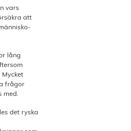
an vars
örsäkra att
a människo­
or lång
eftersom
. Mycket
a frågor
s med.
des det ryska