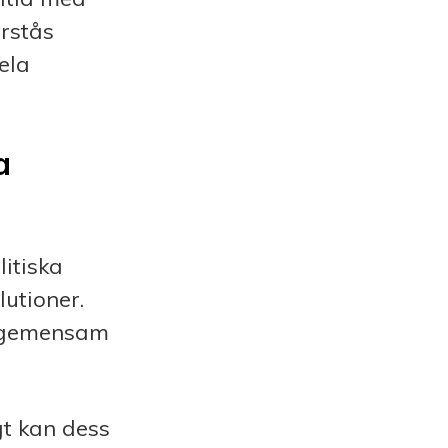
rstås
ela
a
itiska
utioner.
n gemensam
gt kan dess