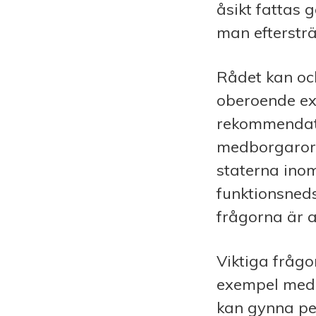
åsikt fattas
man efter­str
Rådet kan ock
oberoende ex
rekommendati
medborgarorg
staterna inom
funktionsneds
frågorna är a
Viktiga frågo
exempel med o
kan gynna pe