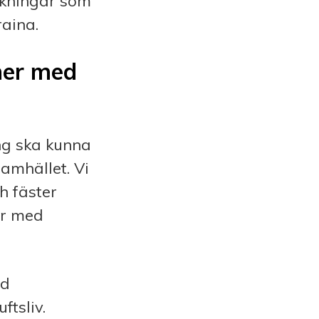
nkningar som
raina.
oner med
ng ska kunna
samhället. Vi
h fäster
or med
ed
ftsliv.