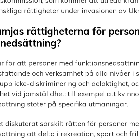
skommission, som kommer att utreda krä
skliga rättigheter under invasionen av Uk
ämjas rättig­heterna för pers
snedsättning?
ar för att personer med funktionsnedsättni
tsfattande och verksamhet på alla nivåer i 
s upp icke-diskriminering och delaktighet, oc
 vid jäm­ställdhet: till exempel att kvinn
ättning stöter på specifika utmaningar.
et diskuterat särskilt rätten för personer m
ttning att delta i rekreation, sport och frilu