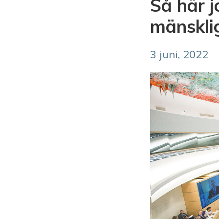
Så här j
mänsklig
3 juni, 2022