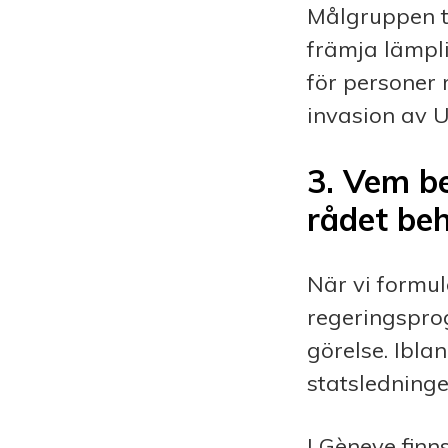
Målgruppen t
främja lämpl
för perso­ne
invasion av U
3
.
Vem be
rådet be
När vi formul
regeringspro
görelse. Ibla
statsledninge
I Gèneve finn