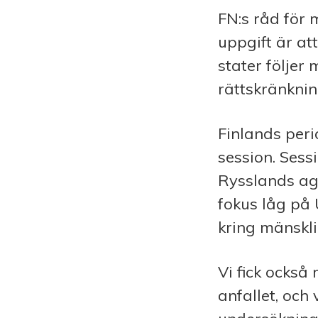
FN:s råd för 
uppgift är at
stater följer 
rätts­kränknin
Finlands peri
session. Sess
Rysslands ag
fokus låg på
kring mänskl
Vi fick ocks
an­fall­et, o