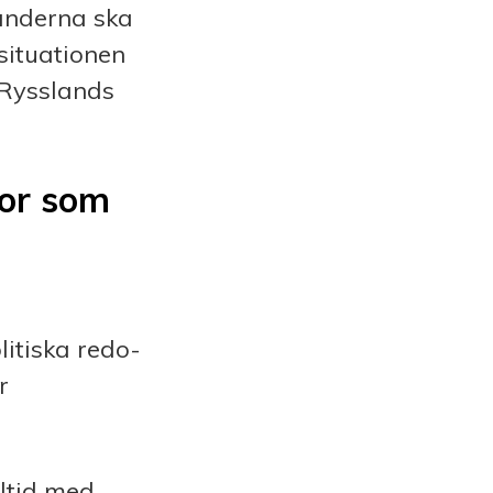
länderna ska
ituationen
 Rysslands
gor som
itiska redo­
r
eltid med