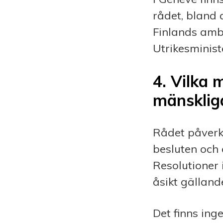
rådet, bland
Finlands amb
Utrikesminist
4.
Vilka 
mänskliga
Rådet påverka
besluten och
Resolutioner
åsikt gälland
Det finns ing