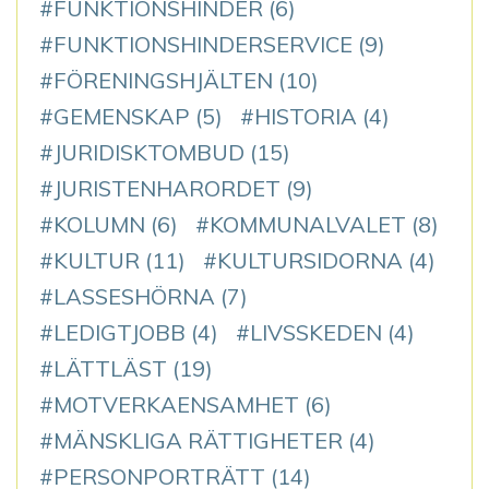
FUNKTIONSHINDER
(6)
FUNKTIONSHINDERSERVICE
(9)
FÖRENINGSHJÄLTEN
(10)
GEMENSKAP
(5)
HISTORIA
(4)
JURIDISKTOMBUD
(15)
JURISTENHARORDET
(9)
KOLUMN
(6)
KOMMUNALVALET
(8)
KULTUR
(11)
KULTURSIDORNA
(4)
LASSESHÖRNA
(7)
LEDIGTJOBB
(4)
LIVSSKEDEN
(4)
LÄTTLÄST
(19)
MOTVERKAENSAMHET
(6)
MÄNSKLIGA RÄTTIGHETER
(4)
PERSONPORTRÄTT
(14)