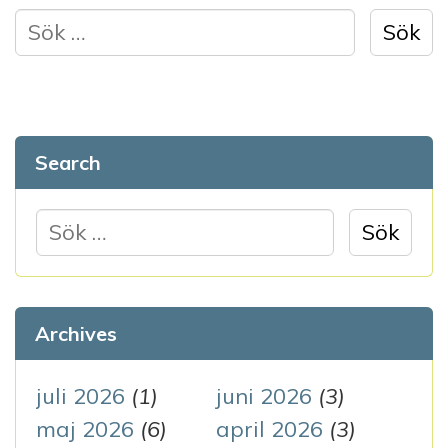
S
ö
k
e
f
Search
t
e
S
r
ö
:
k
e
Archives
f
t
juli 2026
(1)
juni 2026
(3)
e
maj 2026
(6)
april 2026
(3)