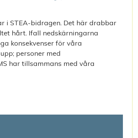
ar i STEA-bidragen. Det här drabbar
tet hårt. Ifall nedskärningarna
liga konsekvenser för våra
rupp; personer med
AMS har tillsammans med våra
AR I STEA BIDRAGEN