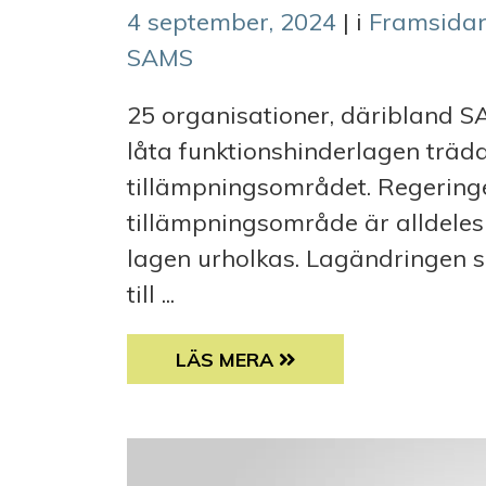
4 september, 2024
| i
Framsida
SAMS
25 organisationer, däribland SA
låta funktionshinderlagen träda
tillämpningsområdet. Regeringe
tillämpningsområde är alldeles fö
lagen urholkas. Lagändringen s
till ...
FUNKTIONSHINDERORGANISATIO
LÄS MERA