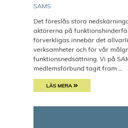
SAMS
Det föreslås stora nedskärning
aktörerna på funktionshinderfäl
förverkligas innebär det allvar
verksamheter och för vår målg
funktionsnedsättning. Vi på S
medlemsförbund tagit fram ...
STOR ORO INFÖR NEDSKÄRNING
LÄS MERA