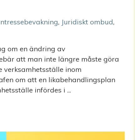
Intressebevakning
,
Juridiskt ombud
,
slag om en ändring av
nebär att man inte längre måste göra
e verksamhetsställe inom
fen om att en likabehandlingsplan
tsställe infördes i ...
ARNA I DISKRIMINERINGSLAGEN