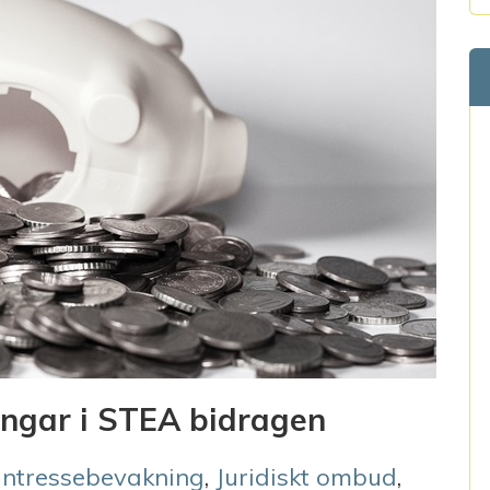
ingar i STEA bidragen
Intressebevakning
,
Juridiskt ombud
,