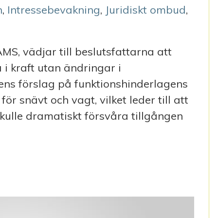
n
,
Intressebevakning
,
Juridiskt ombud
,
MS, vädjar till beslutsfattarna att
 i kraft utan ändringar i
ns förslag på funktionshinderlagens
r snävt och vagt, vilket leder till att
kulle dramatiskt försvåra tillgången
NER: URVATTNA INTE FUNKTIONSHINDERLAGEN!