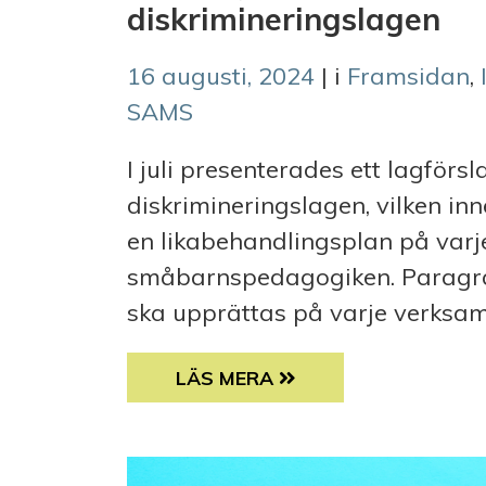
diskrimineringslagen
16 augusti, 2024
| i
Framsidan
,
SAMS
I juli presenterades ett lagför
diskrimineringslagen, vilken in
en likabehandlingsplan på varj
småbarnspedagogiken. Paragra
ska upprättas på varje verksamhe
SAMS TYCKER TILL OM ÄNDRING
LÄS MERA