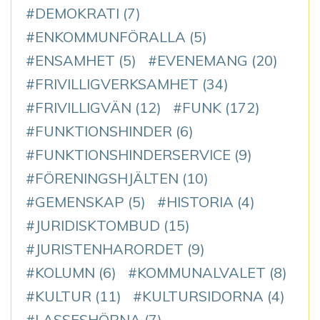
DEMOKRATI
(7)
ENKOMMUNFÖRALLA
(5)
ENSAMHET
(5)
EVENEMANG
(20)
FRIVILLIGVERKSAMHET
(34)
FRIVILLIGVÄN
(12)
FUNK
(172)
FUNKTIONSHINDER
(6)
FUNKTIONSHINDERSERVICE
(9)
FÖRENINGSHJÄLTEN
(10)
GEMENSKAP
(5)
HISTORIA
(4)
JURIDISKTOMBUD
(15)
JURISTENHARORDET
(9)
KOLUMN
(6)
KOMMUNALVALET
(8)
KULTUR
(11)
KULTURSIDORNA
(4)
LASSESHÖRNA
(7)