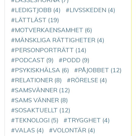
LEDIGTJOBB
(4)
LIVSSKEDEN
(4)
LÄTTLÄST
(19)
MOTVERKAENSAMHET
(6)
MÄNSKLIGA RÄTTIGHETER
(4)
PERSONPORTRÄTT
(14)
PODCAST
(9)
PODD
(9)
PSYKISKHÄLSA
(6)
PÅJOBBET
(12)
RELATIONER
(8)
RÖRELSE
(4)
SAMSVÄNNER
(12)
SAMS VÄNNER
(8)
SOSAKTUELLT
(12)
TEKNOLOGI
(5)
TRYGGHET
(4)
VALAS
(4)
VOLONTÄR
(4)