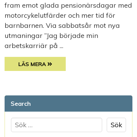
fram emot glada pensionärsdagar med
motorcykelutfärder och mer tid för
barnbarnen. Via sabbatsår mot nya
utmaningar ”Jag började min
arbetskarriär på ...
”DET FINNS INGET BÄTTRE ÄN ATT FÅ JOBB
LÄS MERA
Search
S
ö