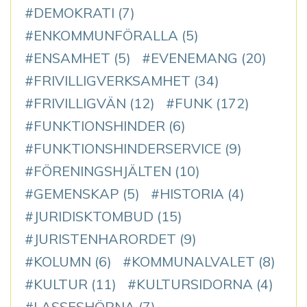
DEMOKRATI
(7)
ENKOMMUNFÖRALLA
(5)
ENSAMHET
(5)
EVENEMANG
(20)
FRIVILLIGVERKSAMHET
(34)
FRIVILLIGVÄN
(12)
FUNK
(172)
FUNKTIONSHINDER
(6)
FUNKTIONSHINDERSERVICE
(9)
FÖRENINGSHJÄLTEN
(10)
GEMENSKAP
(5)
HISTORIA
(4)
JURIDISKTOMBUD
(15)
JURISTENHARORDET
(9)
KOLUMN
(6)
KOMMUNALVALET
(8)
KULTUR
(11)
KULTURSIDORNA
(4)
LASSESHÖRNA
(7)