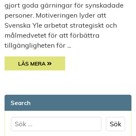
gjort goda gärningar för synskadade
personer. Motiveringen lyder att
Svenska Yle arbetat strategiskt och
målmedvetet för att förbättra
tillgängligheten för ...
SVENSKA YLE FÅR FSS TILLGÄNGLIGHETSP
LÄS MERA
Search
S
ö