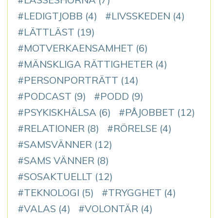
LEDIGTJOBB
(4)
LIVSSKEDEN
(4)
LÄTTLÄST
(19)
MOTVERKAENSAMHET
(6)
MÄNSKLIGA RÄTTIGHETER
(4)
PERSONPORTRÄTT
(14)
PODCAST
(9)
PODD
(9)
PSYKISKHÄLSA
(6)
PÅJOBBET
(12)
RELATIONER
(8)
RÖRELSE
(4)
SAMSVÄNNER
(12)
SAMS VÄNNER
(8)
SOSAKTUELLT
(12)
TEKNOLOGI
(5)
TRYGGHET
(4)
VALAS
(4)
VOLONTÄR
(4)