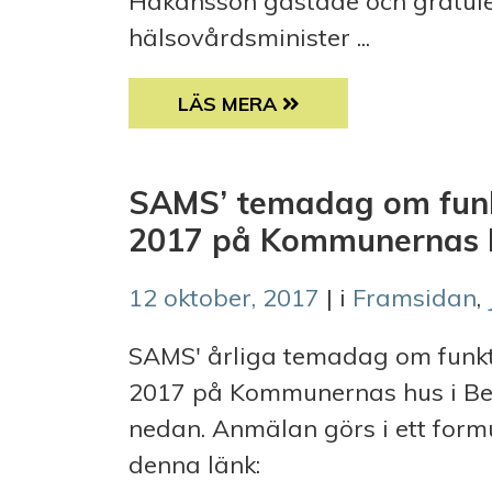
Håkansson gästade och gratule
hälsovårdsminister ...
REUMAFÖRBUNDET FIRAR 70 Å
LÄS MERA
SAMS’ temadag om funk
2017 på Kommunernas hu
12 oktober, 2017
| i
Framsidan
,
SAMS' årliga temadag om funkt
2017 på Kommunernas hus i Ber
nedan. Anmälan görs i ett formu
denna länk: