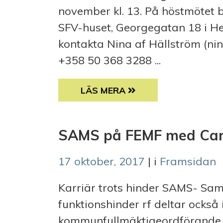
november kl. 13. På höstmötet
SFV-huset, Georgegatan 18 i He
kontakta Nina af Hällström (nin
+358 50 368 3288 ...
HÖSTMÖTE 15.11 PÅ G18 I HEL
LÄS MERA
SAMS på FEMF med Caro
17 oktober, 2017
| i
Framsidan
Karriär trots hinder SAMS- Sa
funktionshinder rf deltar också
kommunfullmäktigeordförande C