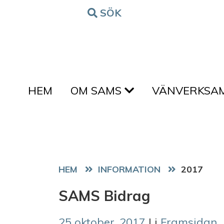
Hoppa till innehållet
SÖK
FORM
HEM
OM SAMS
VÄNVERKSA
HEM
2017
SAMS Bidrag
25 oktober, 2017
| i
Framsidan