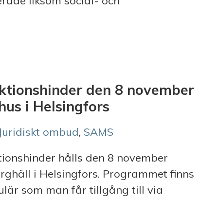
rade liksom social- och
R
tionshinder den 8 november
s i Helsingfors
Juridiskt ombud
,
SAMS
ionshinder hålls den 8 november
ghäll i Helsingfors. Programmet finns
lär som man får tillgång till via