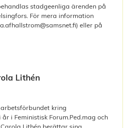
 behandlas stadgeenliga ärenden på
lsingfors. För mera information
a.afhallstrom@samsnet.fi) eller på
SINGFORS
la Lithén
marbetsförbundet kring
 i år i Feministisk Forum.Ped.mag och
arola Lithén berättar sina