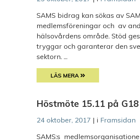
SAMS bidrag kan sökas av SA
medlemsföreningar och av andr
hälsovårdens område. Stöd ges 
tryggar och garanterar den sve
sektorn. ...
SAMS BIDRAG
LÄS MERA
Höstmöte 15.11 på G18 
24 oktober, 2017
| i
Framsidan
SAMS:s medlemsorganisationer 