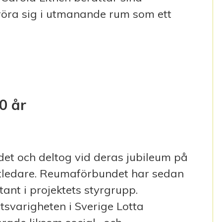
 röra sig i utmanande rum som ett
THÉN
0 år
t och deltog vid deras jubileum på
ktledare. Reumaförbundet har sedan
tant i projektets styrgrupp.
svarigheten i Sverige Lotta