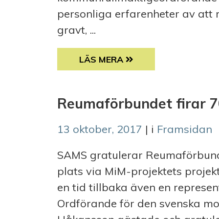
personliga erfarenheter av att
gravt, ...
SAMS PÅ FEMF MED CAROLA LI
LÄS MERA
Reumaförbundet firar 7
13 oktober, 2017
| i
Framsidan
SAMS gratulerar Reumaförbunde
plats via MiM-projektets proje
en tid tillbaka även en represen
Ordförande för den svenska mot