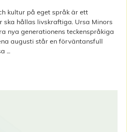
h kultur på eget språk är ett
er ska hållas livskraftiga. Ursa Minors
rera nya generationens teckenspråkiga
ena augusti står en förväntansfull
 ...
L DEN JAG ÄR”