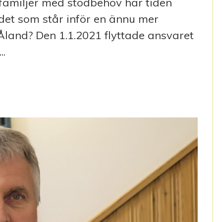
 familjer med stödbehov har tiden
ndet som står inför en ännu mer
Åland? Den 1.1.2021 flyttade ansvaret
..
 HAR PRÄGLAT VÅRDREFORMEN PÅ ÅLAND