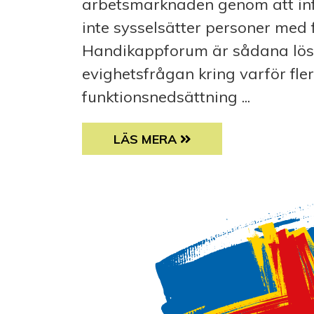
arbetsmarknaden genom att inf
inte sysselsätter personer med 
Handikappforum är sådana lösn
evighetsfrågan kring varför fl
funktionsnedsättning ...
KAN KVOTERING FIXA ARBETSLI
LÄS MERA