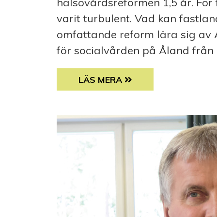
hälsovårdsreformen 1,5 år. För
varit turbulent. Vad kan fastla
omfattande reform lära sig av 
för social­vården på Åland från .
OBEHAGLIGA ÖVERRASKNINGAR
LÄS MERA