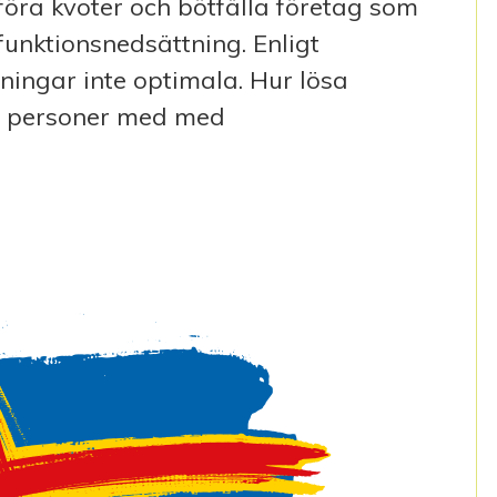
öra kvoter och bötfälla företag som
funktionsnedsättning. Enligt
ingar inte optimala. Hur lösa
er personer med med
VET?