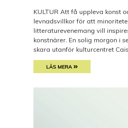
KULTUR Att få uppleva konst oc
levnadsvillkor för att minoritet
litteraturevenemang vill inspi
konstnärer. En solig morgon i s
skara utanför kulturcentret Caisa
”MITT MODERSMÅL GÖR MIG TIL
LÄS MERA