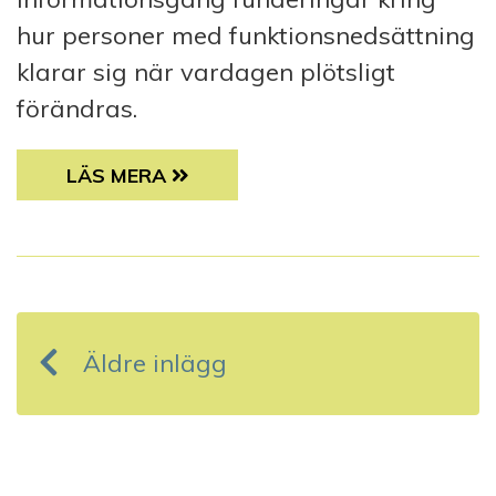
hur personer med funktionsnedsättning
klarar sig när vardagen plötsligt
förändras.
”JAG LITAR PÅ ATT DE TAR HAND OM MIG”
LÄS MERA
I
n
Äldre inlägg
l
ä
g