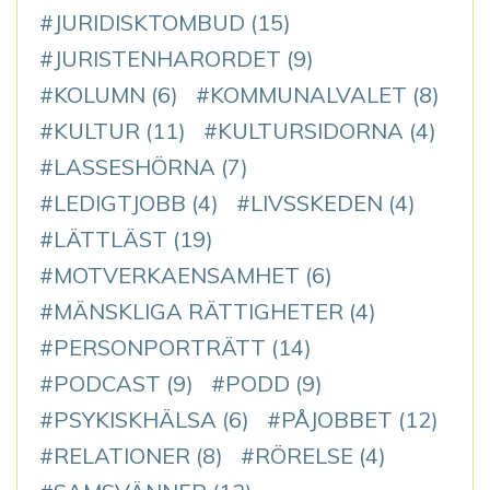
JURIDISKTOMBUD
(15)
JURISTENHARORDET
(9)
KOLUMN
(6)
KOMMUNALVALET
(8)
KULTUR
(11)
KULTURSIDORNA
(4)
LASSESHÖRNA
(7)
LEDIGTJOBB
(4)
LIVSSKEDEN
(4)
LÄTTLÄST
(19)
MOTVERKAENSAMHET
(6)
MÄNSKLIGA RÄTTIGHETER
(4)
PERSONPORTRÄTT
(14)
PODCAST
(9)
PODD
(9)
PSYKISKHÄLSA
(6)
PÅJOBBET
(12)
RELATIONER
(8)
RÖRELSE
(4)