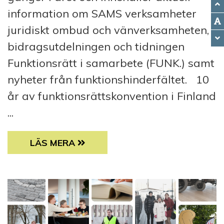
information om SAMS verksamheter
juridiskt ombud och vänverksamheten,
bidragsutdelningen och tidningen
Funktionsrätt i samarbete (FUNK.) samt
nyheter från funktionshinderfältet. 10
år av funktionsrättskonvention i Finland
...
NYHETSBREV 02/2026: 10 ÅR AV FUNKTI
LÄS MERA