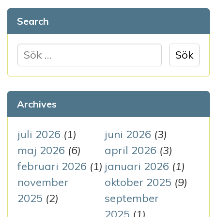
g
Search
s
n
S
ö
a
k
v
e
Archives
i
f
g
t
juli 2026
(1)
juni 2026
(3)
e
maj 2026
(6)
april 2026
(3)
e
r
februari 2026
(1)
januari 2026
(1)
r
:
november
oktober 2025
(9)
i
2025
(2)
september
2025
(1)