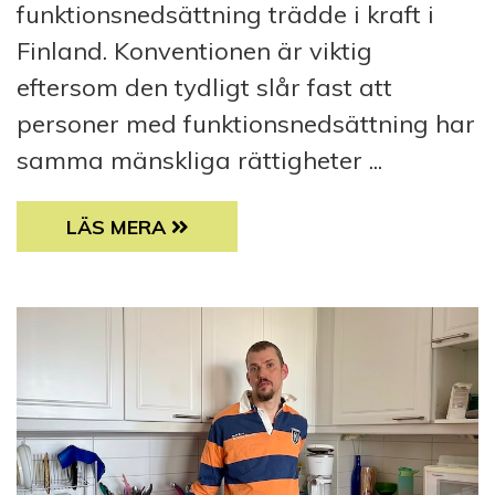
funktionsnedsättning trädde i kraft i
Finland. Konventionen är viktig
eftersom den tydligt slår fast att
personer med funktionsnedsättning har
samma mänskliga rättigheter ...
10 ÅR AV FUNKTIONSRÄTTSKONVENTION I 
LÄS MERA