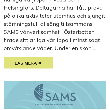
Helsingfors. Deltagarna har fått prova
på olika aktiviteter utomhus och sjungit
stämningsfull allsång tillsammans.
SAMS vänverksamhet i Österbotten
firade sitt årliga vårjippo i minst sagt
omväxlande väder. Under en skön ...
SAMS VÄNVERKSAMHET FIRADE VÅRJIPPO
LÄS MERA