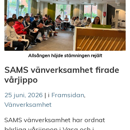
Allsången höjde stämningen rejält
SAMS vänverksamhet firade
vårjippo
25 juni, 2026
| i
Framsidan
,
Vänverksamhet
SAMS vänverksamhet har ordnat
härliga vårjippon i Vasa och i