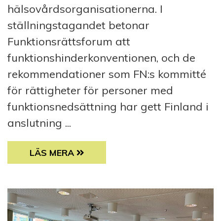
hälsovårdsorganisationerna. I
ställningstagandet betonar
Funktionsrättsforum att
funktionshinderkonventionen, och de
rekommendationer som FN:s kommitté
för rättigheter för personer med
funktionsnedsättning har gett Finland i
anslutning ...
STÄLLNINGSTAGANDE: BEAKTA REKOMMEN
LÄS MERA