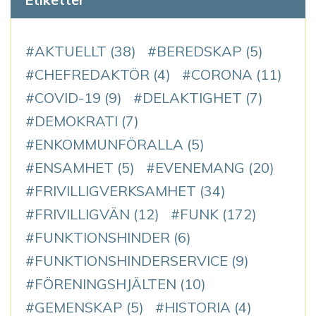
AKTUELLT
(38)
BEREDSKAP
(5)
CHEFREDAKTÖR
(4)
CORONA
(11)
COVID-19
(9)
DELAKTIGHET
(7)
DEMOKRATI
(7)
ENKOMMUNFÖRALLA
(5)
ENSAMHET
(5)
EVENEMANG
(20)
FRIVILLIGVERKSAMHET
(34)
FRIVILLIGVÄN
(12)
FUNK
(172)
FUNKTIONSHINDER
(6)
FUNKTIONSHINDERSERVICE
(9)
FÖRENINGSHJÄLTEN
(10)
GEMENSKAP
(5)
HISTORIA
(4)