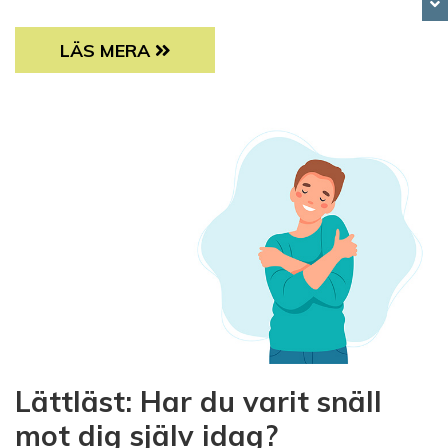
FÖRENINGSHJÄLTEN FREDRICA DEGERTH: ”D
LÄS MERA
Lättläst: Har du varit snäll
mot dig själv idag?