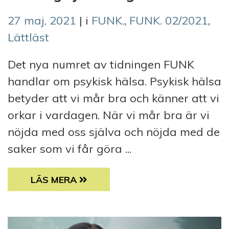
27 maj, 2021
| i
FUNK.
,
FUNK. 02/2021
,
Lättläst
Det nya numret av tidningen FUNK
handlar om psykisk hälsa. Psykisk hälsa
betyder att vi mår bra och känner att vi
orkar i vardagen. När vi mår bra är vi
nöjda med oss själva och nöjda med de
saker som vi får göra ...
LÄTTLÄST: HAR DU VARIT SNÄLL MOT DIG 
LÄS MERA