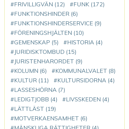
FRIVILLIGVÄN
(12)
FUNK
(172)
FUNKTIONSHINDER
(6)
FUNKTIONSHINDERSERVICE
(9)
FÖRENINGSHJÄLTEN
(10)
GEMENSKAP
(5)
HISTORIA
(4)
JURIDISKTOMBUD
(15)
JURISTENHARORDET
(9)
KOLUMN
(6)
KOMMUNALVALET
(8)
KULTUR
(11)
KULTURSIDORNA
(4)
LASSESHÖRNA
(7)
LEDIGTJOBB
(4)
LIVSSKEDEN
(4)
LÄTTLÄST
(19)
MOTVERKAENSAMHET
(6)
MÄNSKLIGA RÄTTIGHETER
(4)