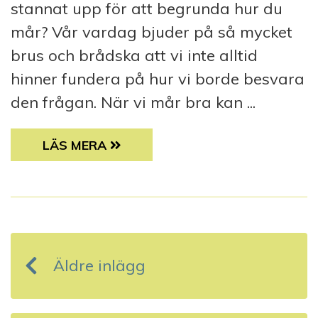
stannat upp för att begrunda hur du
mår? Vår vardag bjuder på så mycket
brus och brådska att vi inte alltid
hinner fundera på hur vi borde besvara
den frågan. När vi mår bra kan ...
CHEFREDAKTÖRENS ORD – FUNK 02/2021: V
LÄS MERA
I
n
Äldre inlägg
l
ä