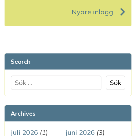
g
Nyare inlägg
g
s
n
a
Search
v
S
i
ö
g
k
e
e
Archives
f
r
t
juli 2026
(1)
juni 2026
(3)