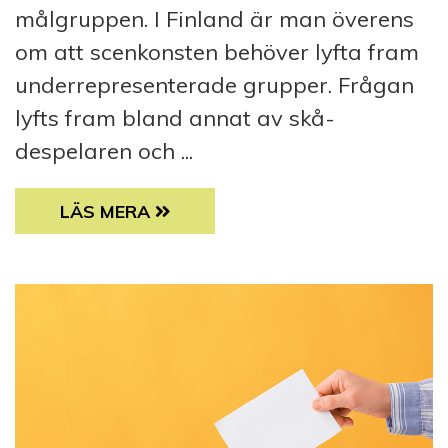
målgruppen. I Finland är man överens
om att scenkonsten behöver lyfta fram
underrepresenterade grupper. Frågan
lyfts fram bland annat av skå­
despelaren och ...
BORDE EN KARAKTÄR MED FUNKTIONSNEDS
LÄS MERA