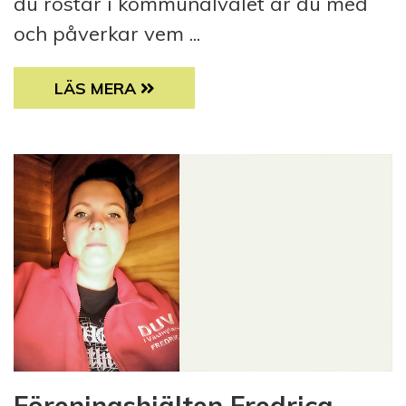
du röstar i kommunalvalet är du med
och påverkar vem ...
LÄTTLÄST: I JUNI BLIR DET KOMMUNALVAL
LÄS MERA
Föreningshjälten Fredrica