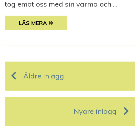
tog emot oss med sin varma och ...
JULFEST FÖR SAMS VÄNNER I VASA
LÄS MERA
I
n
Äldre inlägg
l
ä
g
Nyare inlägg
g
s