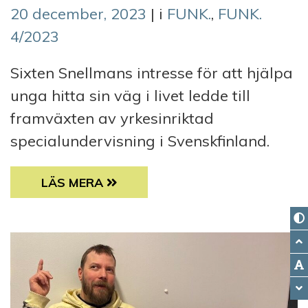
20 december, 2023
| i
FUNK.
,
FUNK.
4/2023
Sixten Snellmans intresse för att hjälpa
unga hitta sin väg i livet ledde till
framväxten av yrkesinriktad
specialundervisning i Svenskfinland.
UTBILDNINGSPIONJÄREN SIXTEN SNELLM
LÄS MERA