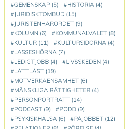
GEMENSKAP
(5)
HISTORIA
(4)
JURIDISKTOMBUD
(15)
JURISTENHARORDET
(9)
KOLUMN
(6)
KOMMUNALVALET
(8)
KULTUR
(11)
KULTURSIDORNA
(4)
LASSESHÖRNA
(7)
LEDIGTJOBB
(4)
LIVSSKEDEN
(4)
LÄTTLÄST
(19)
MOTVERKAENSAMHET
(6)
MÄNSKLIGA RÄTTIGHETER
(4)
PERSONPORTRÄTT
(14)
PODCAST
(9)
PODD
(9)
PSYKISKHÄLSA
(6)
PÅJOBBET
(12)
RELATIONER
(8)
RÖRELSE
(4)