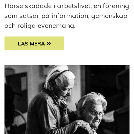
Hörselskadade i arbetslivet, en förening
som satsar på information, gemenskap
och roliga evenemang.
CECILIA INGVES ÄR 18-ÅRIG STYRELSEMEDL
LÄS MERA