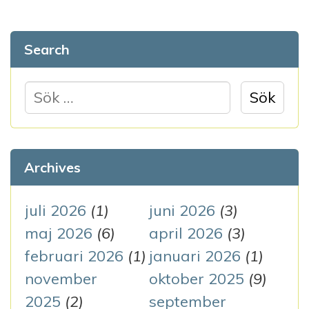
n
a
Search
v
S
i
ö
g
k
e
e
Archives
f
r
t
juli 2026
(1)
juni 2026
(3)
i
e
maj 2026
(6)
april 2026
(3)
n
r
februari 2026
(1)
januari 2026
(1)
:
g
november
oktober 2025
(9)
2025
(2)
september