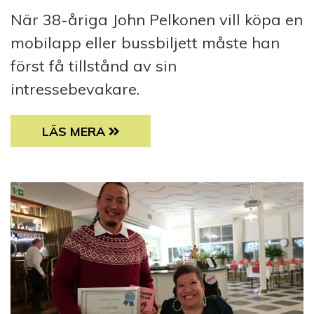
När 38-åriga John Pelkonen vill köpa en
mobilapp eller bussbiljett måste han
först få tillstånd av sin
intressebevakare.
INTRESSEBEVAKAREN BESTÄMMER OM 38-ÅR
LÄS MERA