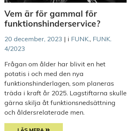
Vem är för gammal för
funktionshinderservice?
20 december, 2023
| i
FUNK.
,
FUNK.
4/2023
Frågan om ålder har blivit en het
potatis i och med den nya
funktionshinderlagen, som planeras
träda i kraft år 2025. Lagstiftarna skulle
gärna skilja åt funktionsnedsättning
och åldersrelaterade men.
VEM ÄR FÖR GAMMAL FÖR FUNKTIONSHIND
LÄS MERA