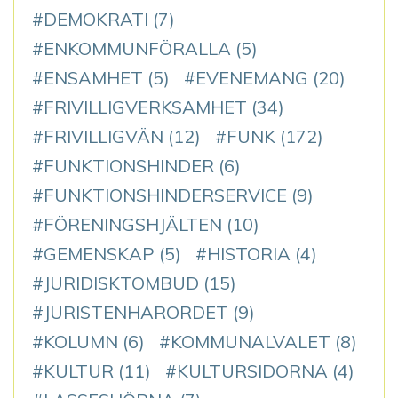
DEMOKRATI
(7)
ENKOMMUNFÖRALLA
(5)
ENSAMHET
(5)
EVENEMANG
(20)
FRIVILLIGVERKSAMHET
(34)
FRIVILLIGVÄN
(12)
FUNK
(172)
FUNKTIONSHINDER
(6)
FUNKTIONSHINDERSERVICE
(9)
FÖRENINGSHJÄLTEN
(10)
GEMENSKAP
(5)
HISTORIA
(4)
JURIDISKTOMBUD
(15)
JURISTENHARORDET
(9)
KOLUMN
(6)
KOMMUNALVALET
(8)
KULTUR
(11)
KULTURSIDORNA
(4)