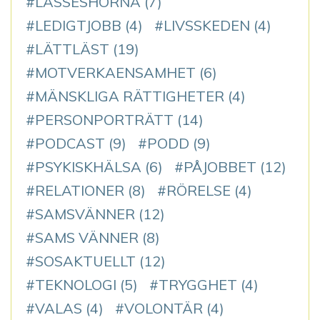
LASSESHÖRNA
(7)
LEDIGTJOBB
(4)
LIVSSKEDEN
(4)
LÄTTLÄST
(19)
MOTVERKAENSAMHET
(6)
MÄNSKLIGA RÄTTIGHETER
(4)
PERSONPORTRÄTT
(14)
PODCAST
(9)
PODD
(9)
PSYKISKHÄLSA
(6)
PÅJOBBET
(12)
RELATIONER
(8)
RÖRELSE
(4)
SAMSVÄNNER
(12)
SAMS VÄNNER
(8)
SOSAKTUELLT
(12)
TEKNOLOGI
(5)
TRYGGHET
(4)
VALAS
(4)
VOLONTÄR
(4)