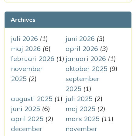
k
v
e
Archives
i
f
g
t
juli 2026
(1)
juni 2026
(3)
e
maj 2026
(6)
april 2026
(3)
e
r
februari 2026
(1)
januari 2026
(1)
r
:
november
oktober 2025
(9)
i
2025
(2)
september
n
2025
(1)
augusti 2025
(1)
juli 2025
(2)
g
juni 2025
(6)
maj 2025
(2)
april 2025
(2)
mars 2025
(11)
december
november