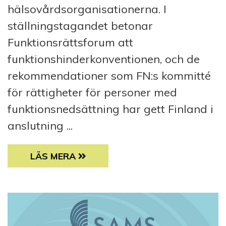
hälsovårdsorganisationerna. I
ställningstagandet betonar
Funktionsrättsforum att
funktionshinderkonventionen, och de
rekommendationer som FN:s kommitté
för rättigheter för personer med
funktionsnedsättning har gett Finland i
anslutning ...
STÄLLNINGSTAGANDE: BEAKTA REKOMMEN
LÄS MERA