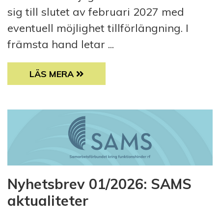
sig till slutet av februari 2027 med
eventuell möjlighet tillförlängning. I
främsta hand letar ...
LEDIGT JOBB PÅ SAMS: JURIDISKT OMBUD (
LÄS MERA
Nyhetsbrev 01/2026: SAMS
aktualiteter