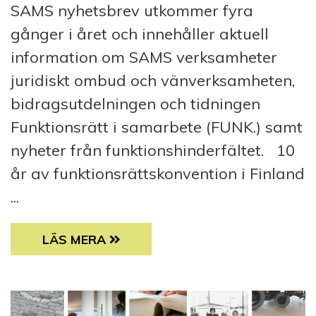
SAMS nyhetsbrev utkommer fyra
gånger i året och innehåller aktuell
information om SAMS verksamheter
juridiskt ombud och vänverksamheten,
bidragsutdelningen och tidningen
Funktionsrätt i samarbete (FUNK.) samt
nyheter från funktionshinderfältet. 10
år av funktionsrättskonvention i Finland
...
NYHETSBREV 02/2026: 10 ÅR AV FUNKTI
LÄS MERA