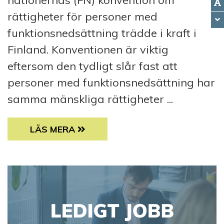
nationernas (FN) konvention om
rättigheter för personer med
funktionsnedsättning trädde i kraft i
Finland. Konventionen är viktig
eftersom den tydligt slår fast att
personer med funktionsnedsättning har
samma mänskliga rättigheter ...
10 ÅR AV FUNKTIONSRÄTTSKONVENTION I 
LÄS MERA