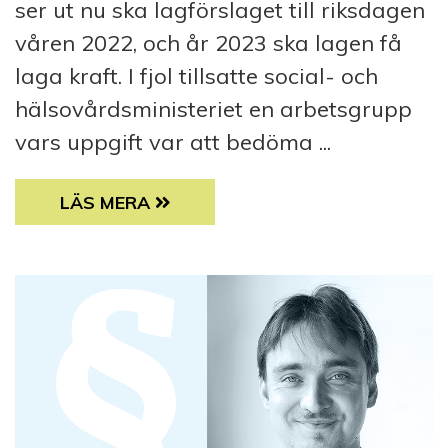
ser ut nu ska lagförslaget till riksdagen
våren 2022, och år 2023 ska lagen få
laga kraft. I fjol tillsatte social- och
hälsovårdsministeriet en arbetsgrupp
vars uppgift var att bedöma ...
JURISTEN HAR ORDET: BÄTTRE FUNKTION
LÄS MERA