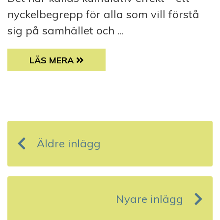
nyckelbegrepp för alla som vill förstå
sig på samhället och ...
JURISTEN HAR ORDET: SAMHÄLLSFÖRÄNDR
LÄS MERA
I
n
Äldre inlägg
l
ä
g
Nyare inlägg
g