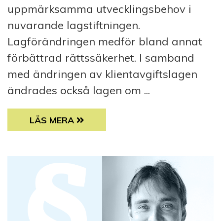
uppmärksamma utvecklingsbehov i
nuvarande lagstiftningen.
Lagförändringen medför bland annat
förbättrad rättssäkerhet. I samband
med ändringen av klientavgiftslagen
ändrades också lagen om ...
KLIENTAVGIFTSLAGEN FÖR HÄLSOVÅRDSTJÄ
LÄS MERA