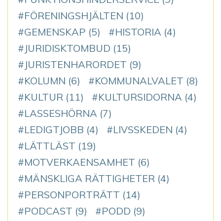
FÖRENINGSHJÄLTEN
(10)
GEMENSKAP
(5)
HISTORIA
(4)
JURIDISKTOMBUD
(15)
JURISTENHARORDET
(9)
KOLUMN
(6)
KOMMUNALVALET
(8)
KULTUR
(11)
KULTURSIDORNA
(4)
LASSESHÖRNA
(7)
LEDIGTJOBB
(4)
LIVSSKEDEN
(4)
LÄTTLÄST
(19)
MOTVERKAENSAMHET
(6)
MÄNSKLIGA RÄTTIGHETER
(4)
PERSONPORTRÄTT
(14)
PODCAST
(9)
PODD
(9)