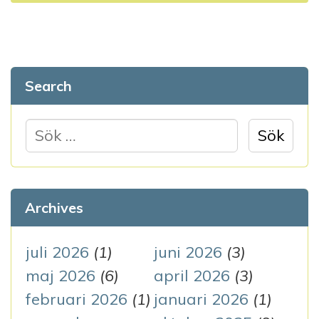
s
n
a
Search
v
S
i
ö
g
k
e
e
Archives
f
r
t
juli 2026
(1)
juni 2026
(3)
i
e
maj 2026
(6)
april 2026
(3)
n
r
februari 2026
(1)
januari 2026
(1)
: