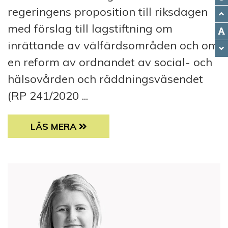
regeringens proposition till riksdagen
med förslag till lagstiftning om
inrättande av välfärdsområden och om
en reform av ordnandet av social- och
hälsovården och räddningsväsendet
(RP 241/2020 ...
HÖRANDE HOS RIKSDAGENS SOCIAL-OCH 
LÄS MERA