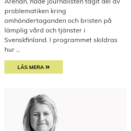
Arenan, hade journalisten tagit del av
problematiken kring
omhändertaganden och bristen på
lämplig vård och tjänster i
Svenskfinland. I programmet skildras
hur ...
JURISTEN HAR ORDET: STATISTIK OCH VALM
LÄS MERA